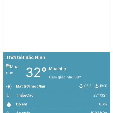
Thời tiết Bắc Ninh
32°
Mưa nhẹ
Cảm giác như 39°.
05:31
18:31
Mặt trời mọc/lặn
Thấp/Cao
27°/32°
Độ ẩm
66%
Áp suất
1003 hPa