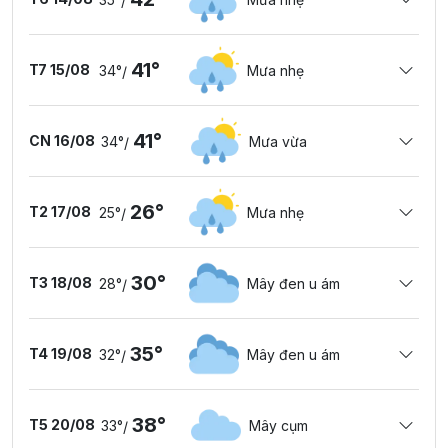
/
41°
T7 15/08
34°
Mưa nhẹ
/
41°
CN 16/08
34°
Mưa vừa
/
26°
T2 17/08
25°
Mưa nhẹ
/
30°
T3 18/08
28°
Mây đen u ám
/
35°
T4 19/08
32°
Mây đen u ám
/
38°
T5 20/08
33°
Mây cụm
/