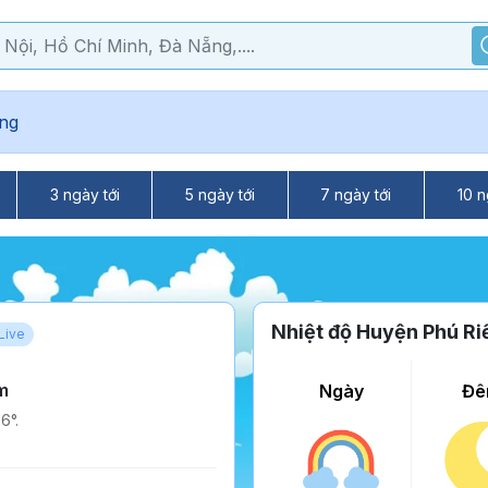
ng
3 ngày tới
5 ngày tới
7 ngày tới
10 n
Nhiệt độ Huyện Phú Ri
Live
m
Ngày
Đê
6°.