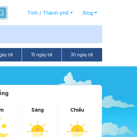
Tỉnh / Thành phố
Blog
gày tới
15 ngày tới
30 ngày tới
ềng
m
Sáng
Chiều