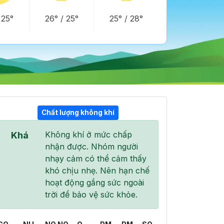
/
25°
26°
/
25°
25°
/
28°
Chất lượng không khí
Không khí ở mức chấp
Khá
04:00
05:00
06:00
nhận được. Nhóm người
25°
/
26°
24°
/
25°
24°
/
25°
nhạy cảm có thể cảm thấy
khó chịu nhẹ. Nên hạn chế
hoạt động gắng sức ngoài
trời để bảo vệ sức khỏe.
0 %
0 %
81 %
Mây đen u ám
Mây đen u ám
Mưa nhẹ