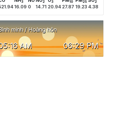
CO
NH
NO
NO
O
PM
PM
SO
3
2
3
10
25
2
521.94
16.09
0
14.71
20.94
27.87
19.23
4.38
Bình minh / Hoàng hôn
05:16 AM
06:29 PM