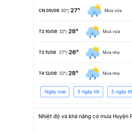
27°
CN 09/08
30°
Mưa vừa
/
28°
T2 10/08
32°
Mưa vừa
/
26°
T3 11/08
27°
Mưa nhẹ
/
28°
T4 12/08
32°
Mưa nhẹ
/
Ngày mai
3 ngày tới
5 ngày tớ
Nhiệt độ và khả năng có mưa Huyện P