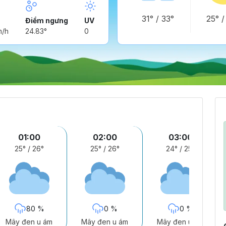
31°
/
33°
25°
Điểm ngưng
UV
m/h
24.83°
0
01:00
02:00
03:00
25°
/
26°
25°
/
26°
24°
/
25°
80 %
0 %
0 %
Mây đen u ám
Mây đen u ám
Mây đen u ám