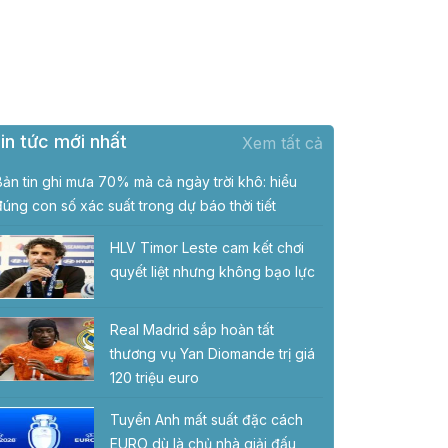
in tức mới nhất
Xem tất cả
Bản tin ghi mưa 70% mà cả ngày trời khô: hiểu
đúng con số xác suất trong dự báo thời tiết
HLV Timor Leste cam kết chơi
quyết liệt nhưng không bạo lực
Real Madrid sắp hoàn tất
thương vụ Yan Diomande trị giá
120 triệu euro
Tuyển Anh mất suất đặc cách
EURO dù là chủ nhà giải đấu