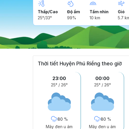
Thấp/Cao
Độ ẩm
Tầm nhìn
Gió
25°/33°
99%
10 km
5.7 k
Thời tiết Huyện Phú Riềng theo giờ
23:00
00:00
25°
/
26°
25°
/
26°
80 %
80 %
Mây đen u ám
Mây đen u ám