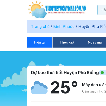
Trang chủ
/
Bình Phước
/
Huyện Phú Riề
Hiện tại
Theo giờ
Ngày mai
Dự báo thời tiết Huyện Phú Riềng
25°
Mây đen u á
Cảm giác như 2