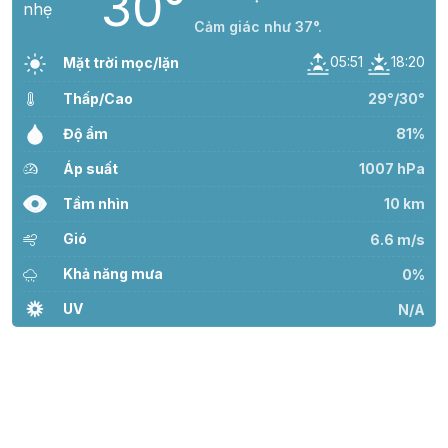
30°
Cảm giác như 37°.
05:51
18:20
Mặt trời mọc/lặn
Thấp/Cao
29°/30°
Độ ẩm
81%
Áp suất
1007 hPa
Tầm nhìn
10 km
Gió
6.6 m/s
Khả năng mưa
0%
UV
N/A