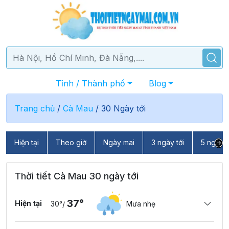
Tỉnh / Thành phố
Blog
Trang chủ
/
Cà Mau
/
30 Ngày tới
Hiện tại
Theo giờ
Ngày mai
3 ngày tới
5 ngày t
Thời tiết Cà Mau 30 ngày tới
37°
Hiện tại
30°
Mưa nhẹ
/