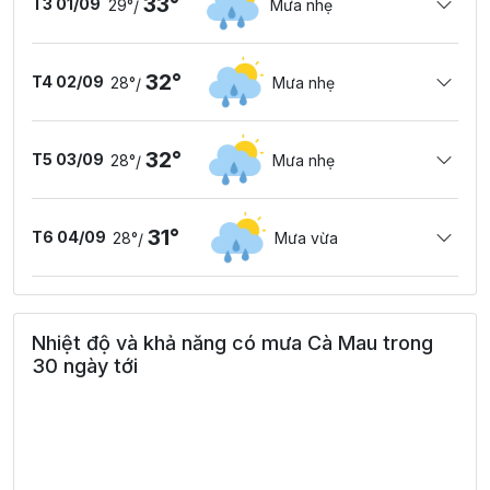
33°
T3 01/09
29°
Mưa nhẹ
/
32°
T4 02/09
28°
Mưa nhẹ
/
32°
T5 03/09
28°
Mưa nhẹ
/
31°
T6 04/09
28°
Mưa vừa
/
Nhiệt độ và khả năng có mưa Cà Mau trong
30 ngày tới