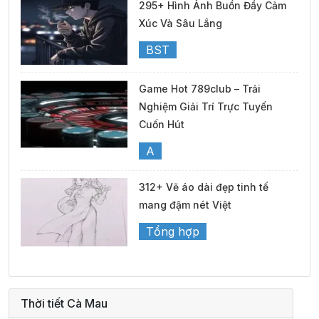
295+ Hình Ảnh Buồn Đầy Cảm
Xúc Và Sâu Lắng
BST
Game Hot 789club – Trải
Nghiệm Giải Trí Trực Tuyến
Cuốn Hút
A
312+ Vẽ áo dài đẹp tinh tế
mang đậm nét Việt
Tổng hợp
Thời tiết Cà Mau