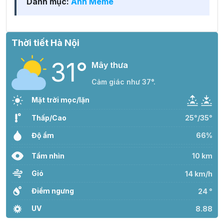
Danh mục:
Ảnh Meme
Thời tiết Hà Nội
31°
Mây thưa
Cảm giác như 37°.
Mặt trời mọc/lặn
Thấp/Cao
25°/35°
Độ ẩm
66%
Tầm nhìn
10 km
Gió
14 km/h
Điểm ngưng
24 °
UV
8.88