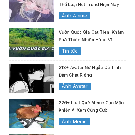
Thể Loại Hot Trend Hiện Nay
Ảnh Anime
Vườn Quốc Gia Cat Tien: Khám
Phá Thiên Nhiên Hùng Vĩ
Tin tức
213+ Avatar Nữ Ngầu Cá Tính
Đậm Chất Riêng
Ảnh Avatar
226+ Loạt Quê Meme Cực Mặn
Khiến Ai Xem Cũng Cười
Ảnh Meme