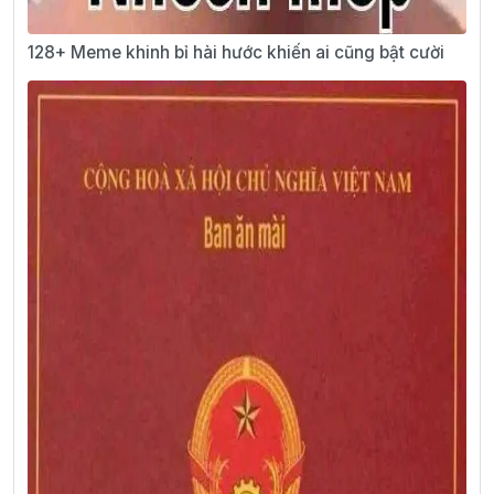
128+ Meme khinh bỉ hài hước khiến ai cũng bật cười