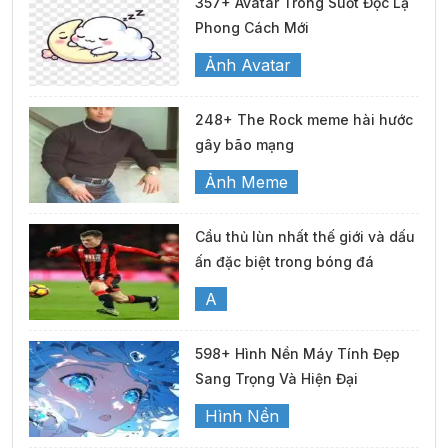
357+ Avatar Trong Suốt Độc Lạ
Phong Cách Mới
Ảnh Avatar
248+ The Rock meme hài hước
gây bão mạng
Ảnh Meme
Cầu thủ lùn nhất thế giới và dấu
ấn đặc biệt trong bóng đá
A
598+ Hình Nền Máy Tính Đẹp
Sang Trọng Và Hiện Đại
Hình Nền