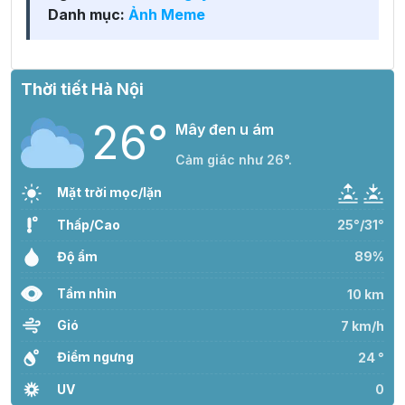
Danh mục:
Ảnh Meme
Thời tiết Hà Nội
26°
Mây đen u ám
Cảm giác như 26°.
Mặt trời mọc/lặn
Thấp/Cao
25°/31°
Độ ẩm
89%
Tầm nhìn
10 km
Gió
7 km/h
Điểm ngưng
24 °
UV
0