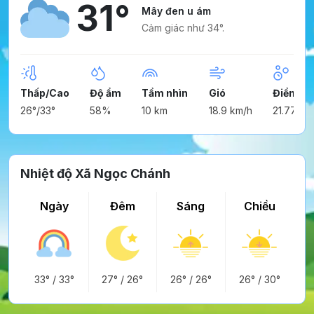
31°
Mây đen u ám
Cảm giác như 34°.
Thấp/Cao
Độ ẩm
Tầm nhìn
Gió
Điểm n
26°/33°
58%
10 km
18.9 km/h
21.77°
Nhiệt độ Xã Ngọc Chánh
Ngày
Đêm
Sáng
Chiều
33°
/
33°
27°
/
26°
26°
/
26°
26°
/
30°