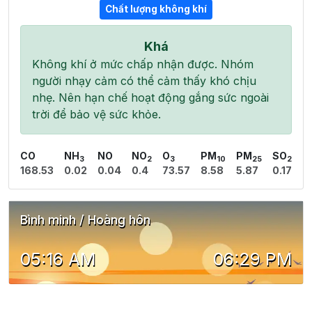
Chất lượng không khí
Khá
Không khí ở mức chấp nhận được. Nhóm
người nhạy cảm có thể cảm thấy khó chịu
nhẹ. Nên hạn chế hoạt động gắng sức ngoài
trời để bảo vệ sức khỏe.
CO
NH
NO
NO
O
PM
PM
SO
3
2
3
10
25
2
168.53
0.02
0.04
0.4
73.57
8.58
5.87
0.17
Bình minh / Hoàng hôn
05:16 AM
06:29 PM