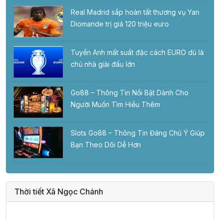
Real Madrid sắp hoàn tất thương vụ Yan
Diomande trị giá 120 triệu euro
Tuyển Anh mất suất đặc cách EURO dù là
chủ nhà giải đấu lớn
Go88 – Thông Tin Nổi Bật Dành Cho
Người Muốn Tìm Hiểu Thêm
Slots Go88 – Thông Tin Đáng Chú Ý Giúp
Bạn Theo Dõi Dễ Hơn
Thời tiết Xã Ngọc Chánh