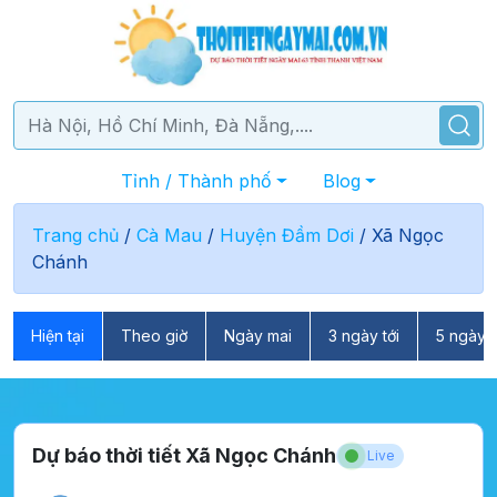
Tỉnh / Thành phố
Blog
Trang chủ
/
Cà Mau
/
Huyện Đầm Dơi
/
Xã Ngọc
Chánh
Hiện tại
Theo giờ
Ngày mai
3 ngày tới
5 ngày t
Dự báo thời tiết Xã Ngọc Chánh
Live