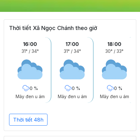
Thời tiết Xã Ngọc Chánh theo giờ
16:00
17:00
18:00
31°
/
34°
31°
/
34°
30°
/
33°
0 %
0 %
0 %
Mây đen u ám
Mây đen u ám
Mây đen u ám
Thời tiết 48h