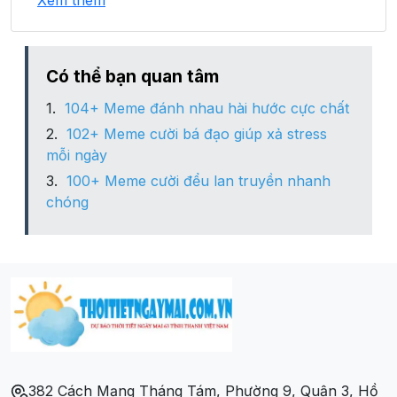
Xem thêm
Xã Tân Đức
Xã Tân Duyệt
Có thể bạn quan tâm
104+ Meme đánh nhau hài hước cực chất
Xã Tân Thuận
102+ Meme cười bá đạo giúp xả stress
mỗi ngày
Xã Tân Tiến
100+ Meme cười đểu lan truyền nhanh
chóng
Xã Tân Trung
Xã Thanh Tùng
Xã Trần Phán
382 Cách Mạng Tháng Tám, Phường 9, Quận 3, Hồ