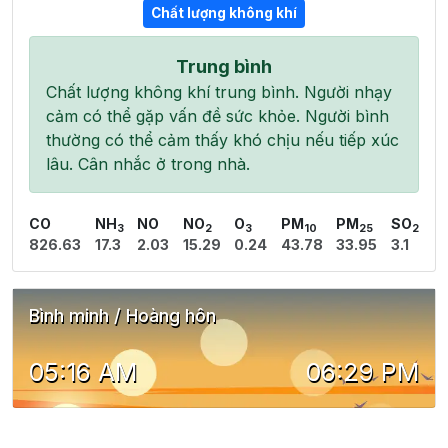
Chất lượng không khí
Trung bình
Chất lượng không khí trung bình. Người nhạy
cảm có thể gặp vấn đề sức khỏe. Người bình
thường có thể cảm thấy khó chịu nếu tiếp xúc
lâu. Cân nhắc ở trong nhà.
CO
NH
NO
NO
O
PM
PM
SO
3
2
3
10
25
2
826.63
17.3
2.03
15.29
0.24
43.78
33.95
3.1
Bình minh / Hoàng hôn
05:16 AM
06:29 PM