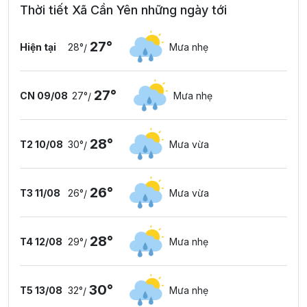
Thời tiết Xã Cần Yên những ngày tới
27°
Hiện tại
28°
Mưa nhẹ
/
27°
CN 09/08
27°
Mưa nhẹ
/
28°
T2 10/08
30°
Mưa vừa
/
26°
T3 11/08
26°
Mưa vừa
/
28°
T4 12/08
29°
Mưa nhẹ
/
30°
T5 13/08
32°
Mưa nhẹ
/