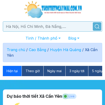
Tỉnh / Thành phố
Blog
Trang chủ
/
Cao Bằng
/
Huyện Hà Quảng
/
Xã Cần
Yên
Hiện tại
Theo giờ
Ngày mai
3 ngày tới
5 ngày t
Dự báo thời tiết Xã Cần Yên
Live