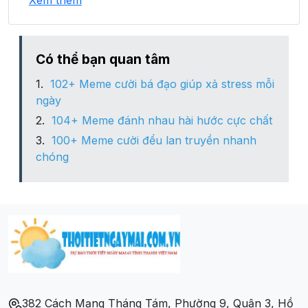
Xem thêm
Xã Lương Thông
Xã Mã Ba
Có thể bạn quan tâm
102+ Meme cười bá đạo giúp xả stress mỗi
Xã Ngọc Đào
ngày
104+ Meme đánh nhau hài hước cực chất
Xã Ngọc Động
100+ Meme cười đểu lan truyền nhanh
chóng
Xã Nội Thôn
Xã Quý Quân
Xã Sóc Hà
Xã Thanh Long
382 Cách Mạng Tháng Tám, Phường 9, Quận 3, Hồ