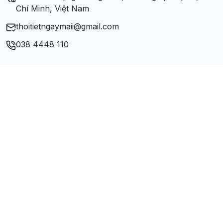
Xã Thượng Thôn
Chí Minh, Việt Nam
thoitietngaymaii@gmail.com
Xã Tổng Cọt
038 4448 110
Xã Trường Hà
Xã Yên Sơn