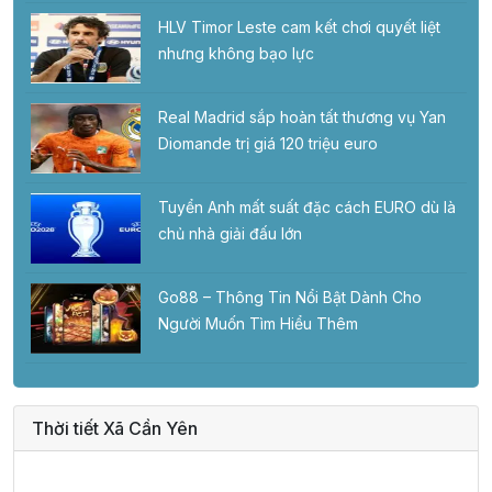
HLV Timor Leste cam kết chơi quyết liệt
nhưng không bạo lực
Real Madrid sắp hoàn tất thương vụ Yan
Diomande trị giá 120 triệu euro
Tuyển Anh mất suất đặc cách EURO dù là
chủ nhà giải đấu lớn
Go88 – Thông Tin Nổi Bật Dành Cho
Người Muốn Tìm Hiểu Thêm
Thời tiết Xã Cần Yên