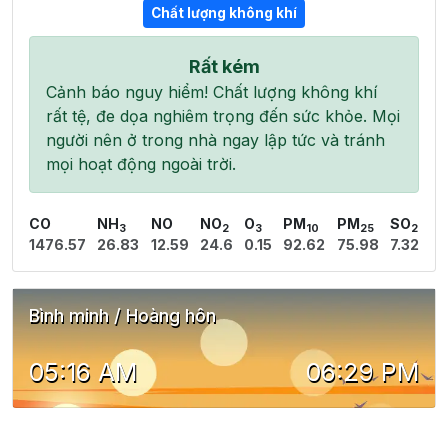
Chất lượng không khí
Rất kém
Cảnh báo nguy hiểm! Chất lượng không khí
rất tệ, đe dọa nghiêm trọng đến sức khỏe. Mọi
người nên ở trong nhà ngay lập tức và tránh
mọi hoạt động ngoài trời.
CO
NH
NO
NO
O
PM
PM
SO
3
2
3
10
25
2
1476.57
26.83
12.59
24.6
0.15
92.62
75.98
7.32
Bình minh / Hoàng hôn
05:16 AM
06:29 PM