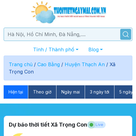
Tỉnh / Thành phố
Blog
Trang chủ
/
Cao Bằng
/
Huyện Thạch An
/
Xã
Trọng Con
Hiện tại
Theo giờ
Ngày mai
3 ngày tới
5 ngày t
Dự báo thời tiết Xã Trọng Con
Live