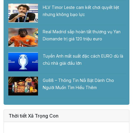
HLV Timor Leste cam kết chơi quyết liệt
nhưng không bạo lực
Real Madrid sắp hoàn tất thương vụ Yan
Diomande trị giá 120 triệu euro
Tuyển Anh mất suất đặc cách EURO dù là
chủ nhà giải đấu lớn
Go88 – Thông Tin Nổi Bật Dành Cho
Người Muốn Tìm Hiểu Thêm
Thời tiết Xã Trọng Con