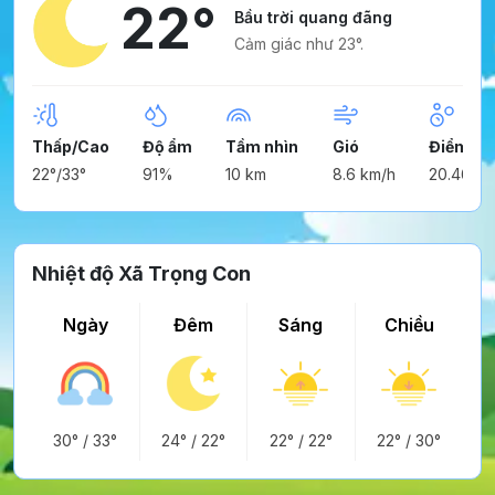
22°
Bầu trời quang đãng
Cảm giác như 23°.
Thấp/Cao
Độ ẩm
Tầm nhìn
Gió
Điểm ng
22°/33°
91%
10 km
8.6 km/h
20.46°
Nhiệt độ Xã Trọng Con
Ngày
Đêm
Sáng
Chiều
30°
/
33°
24°
/
22°
22°
/
22°
22°
/
30°