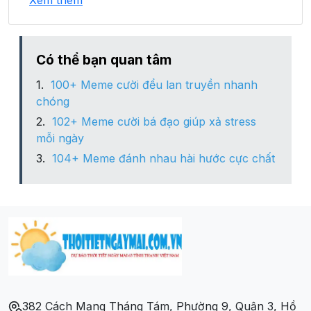
Xem thêm
Xã Minh Khai
Xã Quang Trọng
Có thể bạn quan tâm
100+ Meme cười đểu lan truyền nhanh
Xã Thái Cường
chóng
102+ Meme cười bá đạo giúp xả stress
Xã Thụy Hùng
mỗi ngày
104+ Meme đánh nhau hài hước cực chất
Xã Vân Trình
382 Cách Mạng Tháng Tám, Phường 9, Quận 3, Hồ