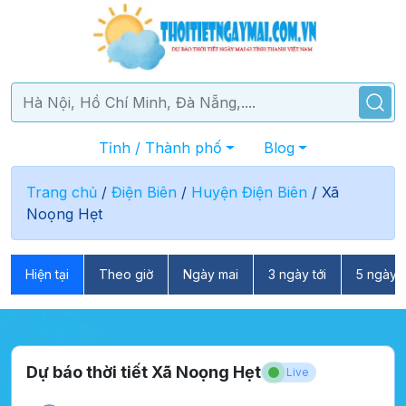
Tỉnh / Thành phố
Blog
Trang chủ
/
Điện Biên
/
Huyện Điện Biên
/
Xã
Noọng Hẹt
Hiện tại
Theo giờ
Ngày mai
3 ngày tới
5 ngày t
Dự báo thời tiết Xã Noọng Hẹt
Live