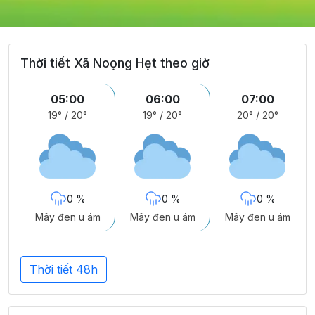
Thời tiết Xã Noọng Hẹt theo giờ
05:00
06:00
07:00
19°
/
20°
19°
/
20°
20°
/
20°
0 %
0 %
0 %
Mây đen u ám
Mây đen u ám
Mây đen u ám
Thời tiết 48h