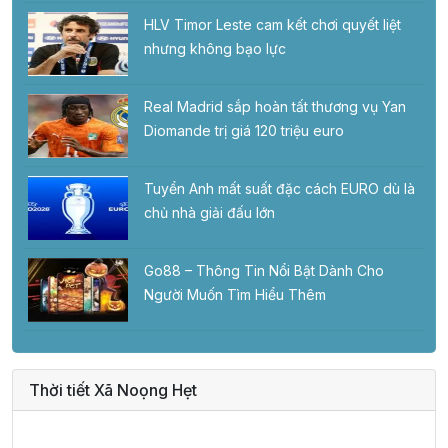
HLV Timor Leste cam kết chơi quyết liệt
nhưng không bạo lực
Real Madrid sắp hoàn tất thương vụ Yan
Diomande trị giá 120 triệu euro
Tuyển Anh mất suất đặc cách EURO dù là
chủ nhà giải đấu lớn
Go88 – Thông Tin Nổi Bật Dành Cho
Người Muốn Tìm Hiểu Thêm
Thời tiết Xã Noọng Hẹt