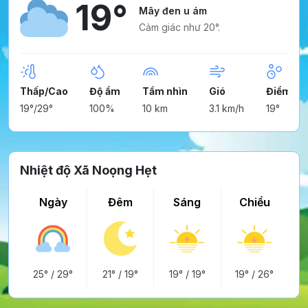
19°
Mây đen u ám
Cảm giác như 20°.
Thấp/Cao
Độ ẩm
Tầm nhìn
Gió
Điểm ng
19°/29°
100%
10 km
3.1 km/h
19°
Nhiệt độ Xã Noọng Hẹt
Ngày
Đêm
Sáng
Chiều
25°
/
29°
21°
/
19°
19°
/
19°
19°
/
26°