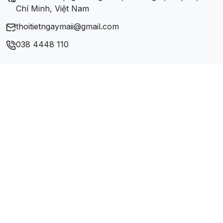
Xã Thanh Luông
Chí Minh, Việt Nam
thoitietngaymaii@gmail.com
Xã Thanh Nưa
038 4448 110
Xã Thanh Xương
Xã Thanh Yên