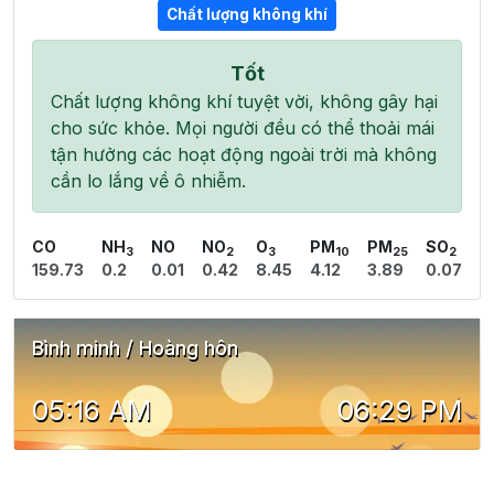
Chất lượng không khí
Tốt
Chất lượng không khí tuyệt vời, không gây hại
cho sức khỏe. Mọi người đều có thể thoải mái
tận hưởng các hoạt động ngoài trời mà không
cần lo lắng về ô nhiễm.
CO
NH
NO
NO
O
PM
PM
SO
3
2
3
10
25
2
159.73
0.2
0.01
0.42
8.45
4.12
3.89
0.07
Bình minh / Hoàng hôn
05:16 AM
06:29 PM