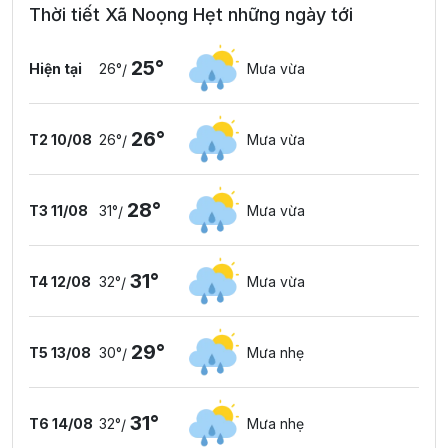
Thời tiết Xã Noọng Hẹt những ngày tới
25°
Hiện tại
26°
Mưa vừa
/
26°
T2 10/08
26°
Mưa vừa
/
28°
T3 11/08
31°
Mưa vừa
/
31°
T4 12/08
32°
Mưa vừa
/
29°
T5 13/08
30°
Mưa nhẹ
/
31°
T6 14/08
32°
Mưa nhẹ
/