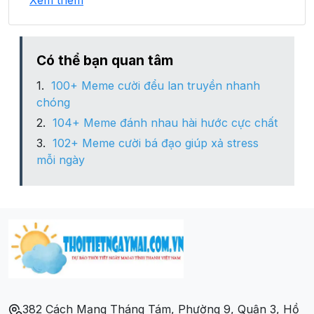
Xem thêm
Xã Núa Ngam
Xã Pa Thơm
Có thể bạn quan tâm
100+ Meme cười đểu lan truyền nhanh
Xã Phu Luông
chóng
104+ Meme đánh nhau hài hước cực chất
Xã Pom Lót
102+ Meme cười bá đạo giúp xả stress
mỗi ngày
Xã Sam Mứn
Xã Thanh An
Xã Thanh Chăn
Xã Thanh Hưng
382 Cách Mạng Tháng Tám, Phường 9, Quận 3, Hồ