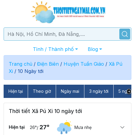
Tỉnh / Thành phố
Blog
Trang chủ
/
Điện Biên
/
Huyện Tuần Giáo
/
Xã Pú
Xi
/
10 Ngày tới
Hiện tại
Theo giờ
Ngày mai
3 ngày tới
5 ngày t
Thời tiết Xã Pú Xi 10 ngày tới
27°
Hiện tại
26°
Mưa nhẹ
/