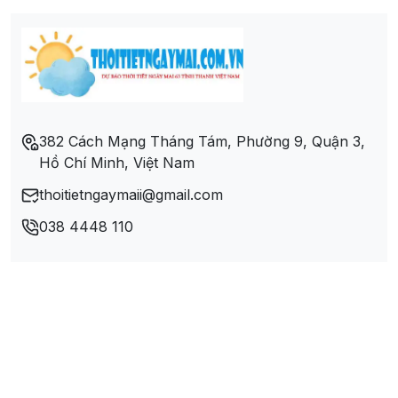
Xã Phình Sáng
Xã Pú Nhung
Xã Quài Cang
382 Cách Mạng Tháng Tám, Phường 9, Quận 3,
Hồ Chí Minh, Việt Nam
Xã Quài Nưa
thoitietngaymaii@gmail.com
Xã Quài Tở
038 4448 110
Xã Rạng Đông
Xã Ta Ma
Xã Tênh Phông