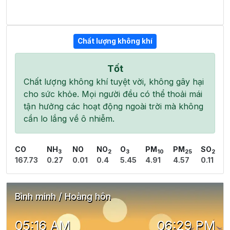
Chất lượng không khí
Tốt
Chất lượng không khí tuyệt vời, không gây hại
cho sức khỏe. Mọi người đều có thể thoải mái
tận hưởng các hoạt động ngoài trời mà không
cần lo lắng về ô nhiễm.
CO
NH
NO
NO
O
PM
PM
SO
3
2
3
10
25
2
167.73
0.27
0.01
0.4
5.45
4.91
4.57
0.11
Bình minh / Hoàng hôn
05:16 AM
06:29 PM