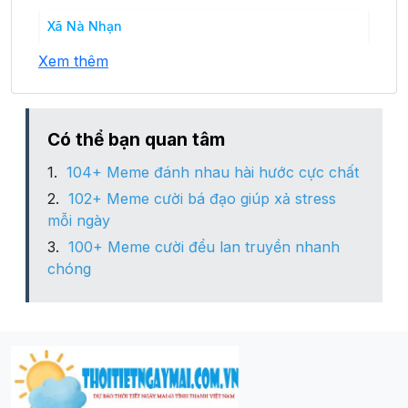
Xã Nà Nhạn
Xem thêm
Xã Nà Tấu
Xã Pá Khoang
Có thể bạn quan tâm
104+ Meme đánh nhau hài hước cực chất
Xã Thanh Minh
102+ Meme cười bá đạo giúp xả stress
mỗi ngày
100+ Meme cười đểu lan truyền nhanh
chóng