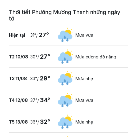
Thời tiết Phường Mường Thanh những ngày
tới
27°
Hiện tại
31°
Mưa vừa
/
27°
T2 10/08
30°
Mưa cường độ nặng
/
29°
T3 11/08
33°
Mưa nhẹ
/
34°
T4 12/08
37°
Mưa vừa
/
32°
T5 13/08
36°
Mưa nhẹ
/