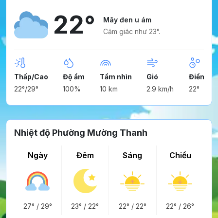
22°
Mây đen u ám
Cảm giác như 23°.
Thấp/Cao
Độ ẩm
Tầm nhìn
Gió
Điểm ng
22°/29°
100%
10 km
2.9 km/h
22°
Nhiệt độ Phường Mường Thanh
Ngày
Đêm
Sáng
Chiều
27°
/
29°
23°
/
22°
22°
/
22°
22°
/
26°