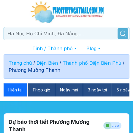
Tỉnh / Thành phố
Blog
Trang chủ
/
Điện Biên
/
Thành phố Điện Biên Phủ
/
Phường Mường Thanh
Hiện tại
Theo giờ
Ngày mai
3 ngày tới
5 ngày t
Dự báo thời tiết Phường Mường
Live
Thanh