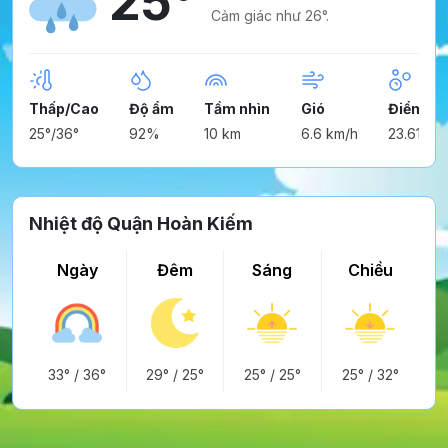
25°
Cảm giác như 26°.
Thấp/Cao
Độ ẩm
Tầm nhìn
Gió
Điểm ng
25°/36°
92%
10 km
6.6 km/h
23.61°
Nhiệt độ Quận Hoàn Kiếm
Ngày
Đêm
Sáng
Chiều
33°
/
36°
29°
/
25°
25°
/
25°
25°
/
32°