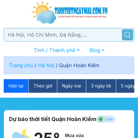
Tỉnh / Thành phố
Blog
Trang chủ
/
Hà Nội
/
Quận Hoàn Kiếm
Hiện tại
Theo giờ
Ngày mai
3 ngày tới
5 ngày t
Dự báo thời tiết Quận Hoàn Kiếm
Live
Mưa vừa