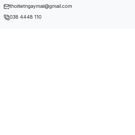
thoitietngaymaii@gmail.com
Phường Tràng Tiền
038 4448 110