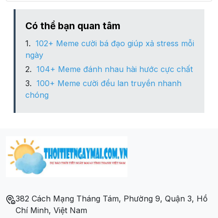
Phường Hàng Đào
Có thể bạn quan tâm
102+ Meme cười bá đạo giúp xả stress mỗi
Phường Hàng Gai
ngày
104+ Meme đánh nhau hài hước cực chất
Phường Hàng Mã
100+ Meme cười đểu lan truyền nhanh
chóng
Phường Hàng Trống
Phường Lý Thái Tổ
Phường Phan Chu Trinh
Phường Phúc Tân
382 Cách Mạng Tháng Tám, Phường 9, Quận 3, Hồ
Phường Trần Hưng Đạo
Chí Minh, Việt Nam