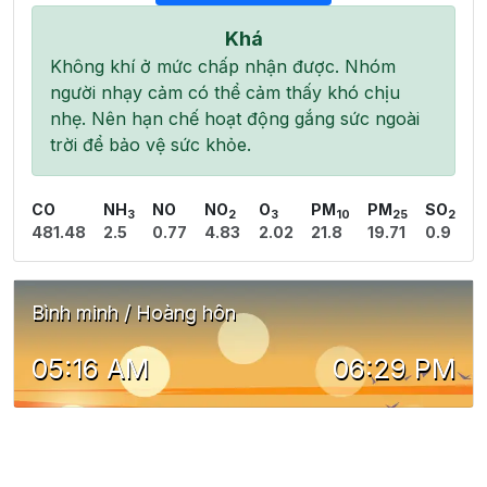
Khá
Không khí ở mức chấp nhận được. Nhóm
người nhạy cảm có thể cảm thấy khó chịu
nhẹ. Nên hạn chế hoạt động gắng sức ngoài
trời để bảo vệ sức khỏe.
CO
NH
NO
NO
O
PM
PM
SO
3
2
3
10
25
2
481.48
2.5
0.77
4.83
2.02
21.8
19.71
0.9
Bình minh / Hoàng hôn
05:16 AM
06:29 PM