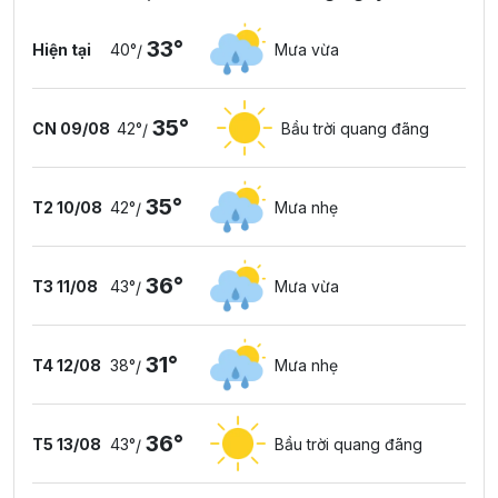
33°
Hiện tại
40°
Mưa vừa
/
35°
CN 09/08
42°
Bầu trời quang đãng
/
35°
T2 10/08
42°
Mưa nhẹ
/
36°
T3 11/08
43°
Mưa vừa
/
31°
T4 12/08
38°
Mưa nhẹ
/
36°
T5 13/08
43°
Bầu trời quang đãng
/