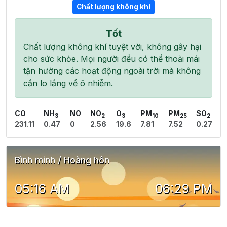
Chất lượng không khí
Tốt
Chất lượng không khí tuyệt vời, không gây hại
cho sức khỏe. Mọi người đều có thể thoải mái
tận hưởng các hoạt động ngoài trời mà không
cần lo lắng về ô nhiễm.
CO
NH
NO
NO
O
PM
PM
SO
3
2
3
10
25
2
231.11
0.47
0
2.56
19.6
7.81
7.52
0.27
Bình minh / Hoàng hôn
05:16 AM
06:29 PM