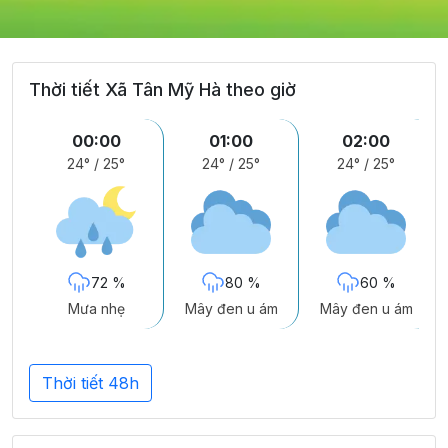
Thời tiết Xã Tân Mỹ Hà theo giờ
00:00
01:00
02:00
24°
/
25°
24°
/
25°
24°
/
25°
72 %
80 %
60 %
Mưa nhẹ
Mây đen u ám
Mây đen u ám
Thời tiết 48h