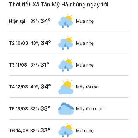
Thời tiết Xã Tân Mỹ Hà những ngày tới
34°
Hiện tại
39°
Mưa nhẹ
/
34°
T2 10/08
40°
Mưa nhẹ
/
31°
T3 11/08
37°
Mưa nhẹ
/
34°
T4 12/08
40°
Mây rải rác
/
33°
T5 13/08
38°
Mây đen u ám
/
33°
T6 14/08
38°
Mưa nhẹ
/