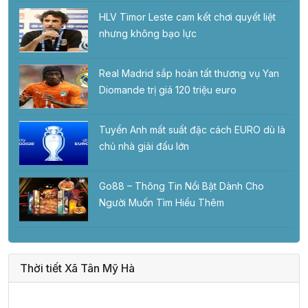
HLV Timor Leste cam kết chơi quyết liệt
nhưng không bạo lực
Real Madrid sắp hoàn tất thương vụ Yan
Diomande trị giá 120 triệu euro
Tuyển Anh mất suất đặc cách EURO dù là
chủ nhà giải đấu lớn
Go88 – Thông Tin Nổi Bật Dành Cho
Người Muốn Tìm Hiểu Thêm
Thời tiết Xã Tân Mỹ Hà