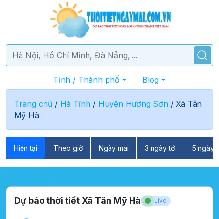
Tỉnh / Thành phố
Blog
Trang chủ
/
Hà Tĩnh
/
Huyện Hương Sơn
/
Xã Tân
Mỹ Hà
Hiện tại
Theo giờ
Ngày mai
3 ngày tới
5 ngày t
Dự báo thời tiết Xã Tân Mỹ Hà
Live