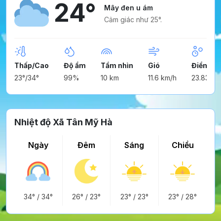
24°
Mây đen u ám
Cảm giác như 25°.
Thấp/Cao
Độ ẩm
Tầm nhìn
Gió
Điểm ng
23°/34°
99%
10 km
11.6 km/h
23.83°
Nhiệt độ Xã Tân Mỹ Hà
Ngày
Đêm
Sáng
Chiều
34°
/
34°
26°
/
23°
23°
/
23°
23°
/
28°