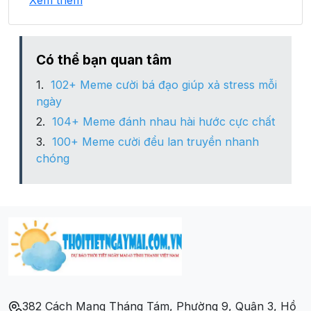
Xem thêm
Xã Sơn Giang
Xã Sơn Hàm
Có thể bạn quan tâm
102+ Meme cười bá đạo giúp xả stress mỗi
Xã Sơn Hồng
ngày
104+ Meme đánh nhau hài hước cực chất
Xã Sơn Kim 1
100+ Meme cười đểu lan truyền nhanh
chóng
Xã Sơn Kim 2
Xã Sơn Lâm
Xã Sơn Lễ
Xã Sơn Lĩnh
382 Cách Mạng Tháng Tám, Phường 9, Quận 3, Hồ