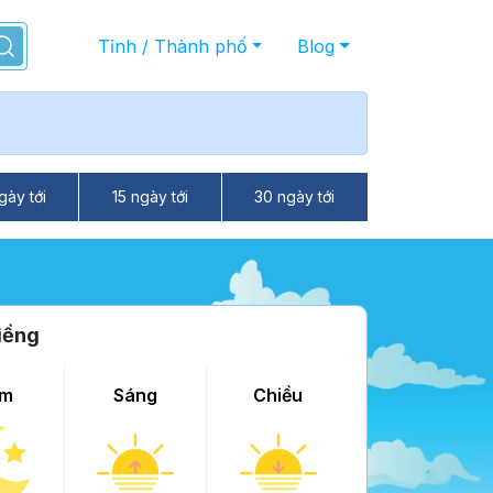
Tỉnh / Thành phố
Blog
gày tới
15 ngày tới
30 ngày tới
iềng
m
Sáng
Chiều