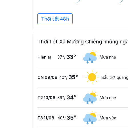
Thời tiết 48h
Thời tiết Xã Mường Chiềng những ngà
33°
Hiện tại
37°
Mưa nhẹ
/
35°
CN 09/08
40°
Bầu trời quan
/
34°
T2 10/08
39°
Mưa nhẹ
/
35°
T3 11/08
40°
Mưa vừa
/