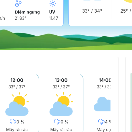
33°
/
34°
25°
Điểm ngưng
UV
m/h
21.83°
11.47
12:00
13:00
14:00
33°
/
37°
33°
/
37°
33°
/
37°
0 %
0 %
4 %
Mây rải rác
Mây rải rác
Mây cụm