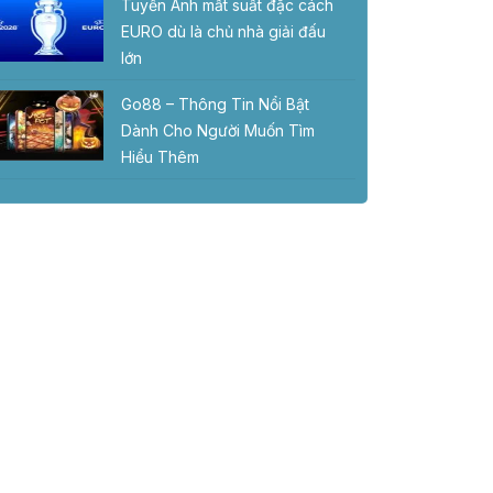
Tuyển Anh mất suất đặc cách
EURO dù là chủ nhà giải đấu
lớn
Go88 – Thông Tin Nổi Bật
Dành Cho Người Muốn Tìm
Hiểu Thêm