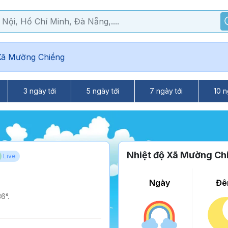
Xã Mường Chiềng
3 ngày tới
5 ngày tới
7 ngày tới
10 n
Nhiệt độ Xã Mường Ch
Live
Ngày
Đê
6°.