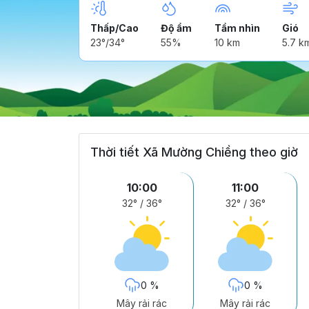
Thấp/Cao
Độ ẩm
Tầm nhìn
Gió
23°/34°
55%
10 km
5.7 k
Thời tiết Xã Mường Chiềng theo giờ
10:00
11:00
32°
/
36°
32°
/
36°
0 %
0 %
Mây rải rác
Mây rải rác