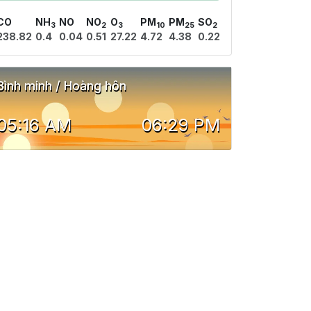
CO
NH
NO
NO
O
PM
PM
SO
3
2
3
10
25
2
238.82
0.4
0.04
0.51
27.22
4.72
4.38
0.22
Bình minh / Hoàng hôn
05:16 AM
06:29 PM