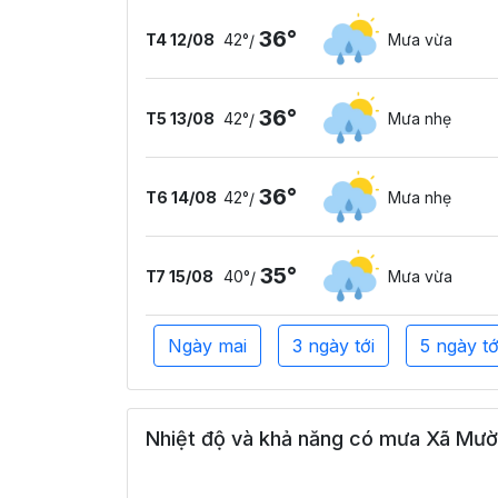
36°
T4 12/08
42°
Mưa vừa
/
36°
T5 13/08
42°
Mưa nhẹ
/
36°
T6 14/08
42°
Mưa nhẹ
/
35°
T7 15/08
40°
Mưa vừa
/
Ngày mai
3 ngày tới
5 ngày tớ
Nhiệt độ và khả năng có mưa Xã Mườn