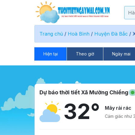
Trang chủ
/
Hoà Bình
/
Huyện Đà Bắc
/
Hiện tại
Theo giờ
Ngày mai
Dự báo thời tiết Xã Mường Chiềng
32°
Mây rải rác
Cảm giác như 3