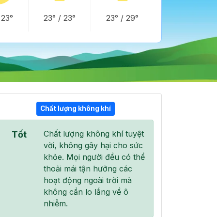
/
23°
23°
/
23°
23°
/
29°
Chất lượng không khí
15:00
16:00
17:00
Chất lượng không khí tuyệt
Tốt
34°
/
37°
33°
/
37°
32°
/
38°
vời, không gây hại cho sức
khỏe. Mọi người đều có thể
thoải mái tận hưởng các
hoạt động ngoài trời mà
không cần lo lắng về ô
5 %
5 %
3 %
nhiễm.
Mây cụm
Mây cụm
Mây cụm