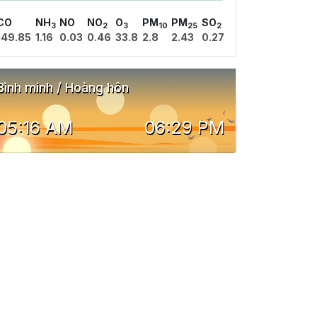
CO
NH
NO
NO
O
PM
PM
SO
3
2
3
10
25
2
149.85
1.16
0.03
0.46
33.8
2.8
2.43
0.27
Bình minh / Hoàng hôn
05:16 AM
06:29 PM