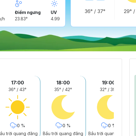
36°
/
37°
29°
Điểm ngưng
UV
m/h
23.83°
4.99
17:00
18:00
19:00
36°
/
43°
35°
/
42°
32°
/
39°
0 %
0 %
0 %
ầu trời quang đãng
Bầu trời quang đãng
Bầu trời quang đãng
B