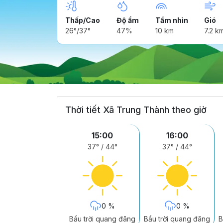
Thấp/Cao
Độ ẩm
Tầm nhìn
Gió
26°/37°
47%
10 km
7.2 k
Thời tiết Xã Trung Thành theo giờ
15:00
16:00
37°
/
44°
37°
/
44°
0 %
0 %
Bầu trời quang đãng
Bầu trời quang đãng
B