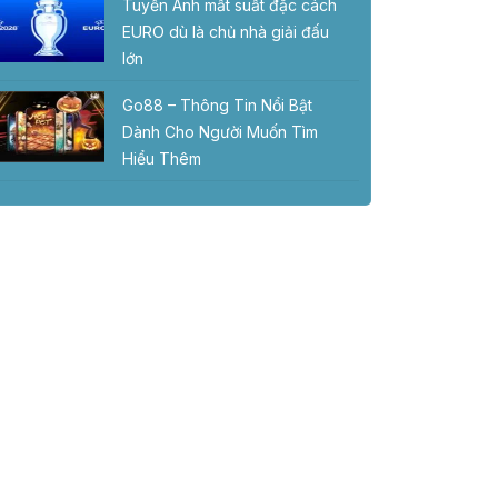
Tuyển Anh mất suất đặc cách
EURO dù là chủ nhà giải đấu
lớn
Go88 – Thông Tin Nổi Bật
Dành Cho Người Muốn Tìm
Hiểu Thêm