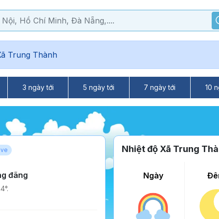
Xã Trung Thành
3 ngày tới
5 ngày tới
7 ngày tới
10 n
Nhiệt độ Xã Trung Th
ive
ng đãng
Ngày
Đê
4°.