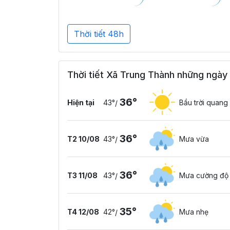
Thời tiết 48h
Thời tiết Xã Trung Thành những ngày 
36°
Hiện tại
43°
Bầu trời quang
/
36°
T2 10/08
43°
Mưa vừa
/
36°
T3 11/08
43°
Mưa cường độ
/
35°
T4 12/08
42°
Mưa nhẹ
/