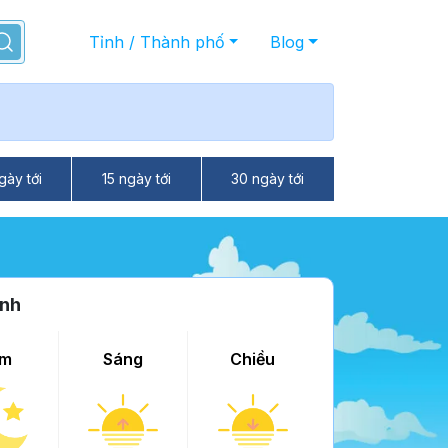
Tỉnh / Thành phố
Blog
gày tới
15 ngày tới
30 ngày tới
ành
m
Sáng
Chiều