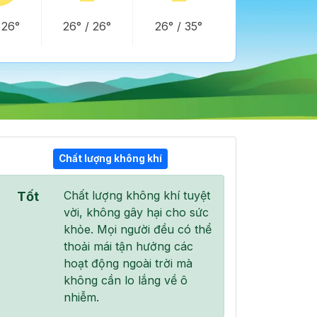
/
26°
26°
/
26°
26°
/
35°
Chất lượng không khí
20:00
21:00
22:00
Chất lượng không khí tuyệt
Tốt
31°
/
37°
30°
/
36°
30°
/
35°
vời, không gây hại cho sức
khỏe. Mọi người đều có thể
thoải mái tận hưởng các
hoạt động ngoài trời mà
không cần lo lắng về ô
13 %
6 %
6 %
nhiễm.
ầu trời quang đãng
Mây rải rác
Mây rải rác