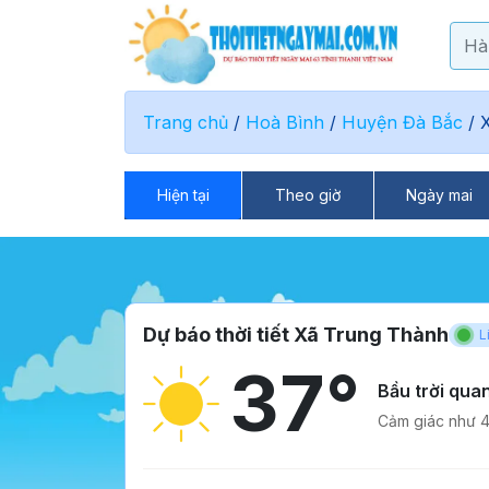
Trang chủ
/
Hoà Bình
/
Huyện Đà Bắc
/
Hiện tại
Theo giờ
Ngày mai
Dự báo thời tiết Xã Trung Thành
L
37°
Bầu trời qua
Cảm giác như 4