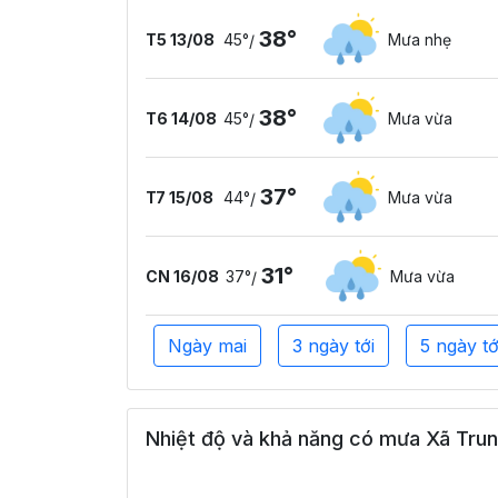
38°
T5 13/08
45°
Mưa nhẹ
/
38°
T6 14/08
45°
Mưa vừa
/
37°
T7 15/08
44°
Mưa vừa
/
31°
CN 16/08
37°
Mưa vừa
/
Ngày mai
3 ngày tới
5 ngày tớ
Nhiệt độ và khả năng có mưa Xã Trun