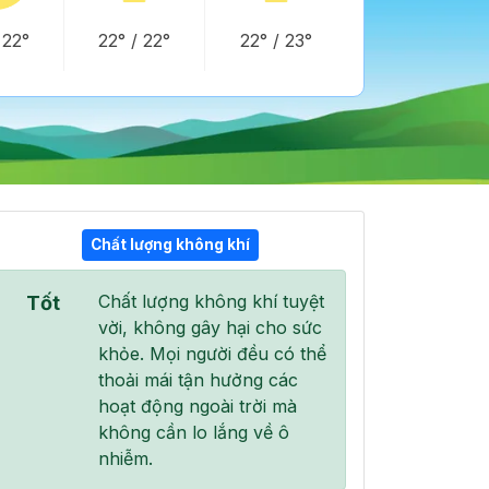
/
22°
22°
/
22°
22°
/
23°
Chất lượng không khí
07:00
08:00
09:00
Chất lượng không khí tuyệt
Tốt
23°
/
24°
24°
/
25°
25°
/
26°
vời, không gây hại cho sức
khỏe. Mọi người đều có thể
thoải mái tận hưởng các
hoạt động ngoài trời mà
không cần lo lắng về ô
80 %
100 %
100 %
nhiễm.
Mây đen u ám
Mưa vừa
Mưa vừa