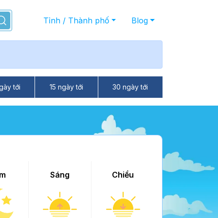
Tỉnh / Thành phố
Blog
gày tới
15 ngày tới
30 ngày tới
m
Sáng
Chiều