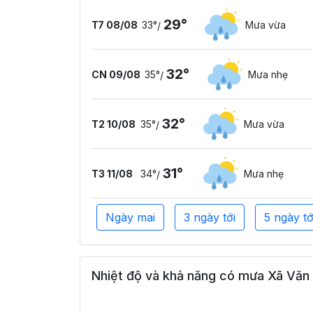
29°
T7 08/08
33°
Mưa vừa
/
32°
CN 09/08
35°
Mưa nhẹ
/
32°
T2 10/08
35°
Mưa vừa
/
31°
T3 11/08
34°
Mưa nhẹ
/
Ngày mai
3 ngày tới
5 ngày tớ
Nhiệt độ và khả năng có mưa Xã Văn 