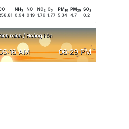
CO
NH
NO
NO
O
PM
PM
SO
3
2
3
10
25
2
258.81
0.94
0.19
1.79
1.77
5.34
4.7
0.2
Bình minh / Hoàng hôn
05:16 AM
06:29 PM