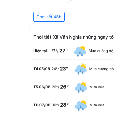
Thời tiết 48h
Thời tiết Xã Văn Nghĩa những ngày tớ
27°
Hiện tại
27°
Mưa cường độ
/
23°
T4 05/08
24°
Mưa cường độ
/
26°
T5 06/08
26°
Mưa vừa
/
28°
T6 07/08
30°
Mưa vừa
/