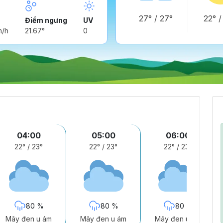
27°
/
27°
22°
Điểm ngưng
UV
m/h
21.67°
0
04:00
05:00
06:00
22°
/
23°
22°
/
23°
22°
/
23°
80 %
80 %
80 %
Mây đen u ám
Mây đen u ám
Mây đen u ám