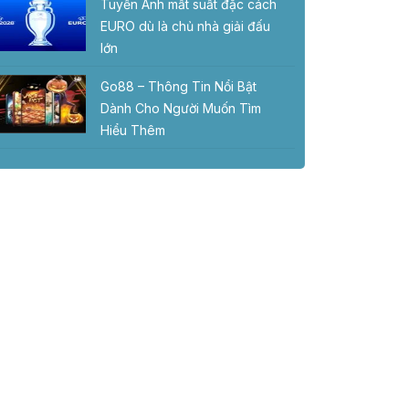
Tuyển Anh mất suất đặc cách
EURO dù là chủ nhà giải đấu
lớn
Go88 – Thông Tin Nổi Bật
Dành Cho Người Muốn Tìm
Hiểu Thêm