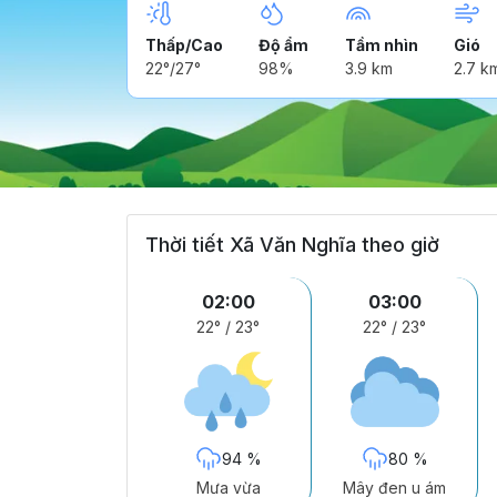
Thấp/Cao
Độ ẩm
Tầm nhìn
Gió
22°/27°
98%
3.9 km
2.7 k
Thời tiết Xã Văn Nghĩa theo giờ
02:00
03:00
22°
/
23°
22°
/
23°
94 %
80 %
Mưa vừa
Mây đen u ám