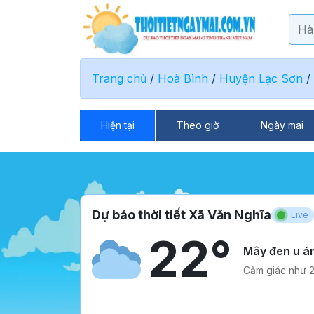
Trang chủ
/
Hoà Bình
/
Huyện Lạc Sơn
/
Hiện tại
Theo giờ
Ngày mai
Dự báo thời tiết Xã Văn Nghĩa
Live
22°
Mây đen u á
Cảm giác như 2