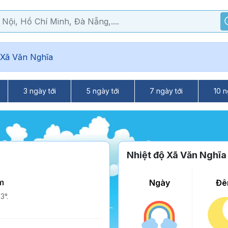
Xã Văn Nghĩa
3 ngày tới
5 ngày tới
7 ngày tới
10 n
Nhiệt độ Xã Văn Nghĩa
m
Ngày
Đê
3°.