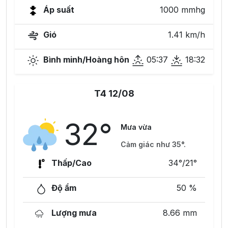
Áp suất
1000 mmhg
Gió
1.41 km/h
Bình minh/Hoàng hôn
05:37
18:32
T4 12/08
32°
Mưa vừa
Cảm giác như 35°.
Thấp/Cao
34°/21°
Độ ẩm
50 %
Lượng mưa
8.66 mm