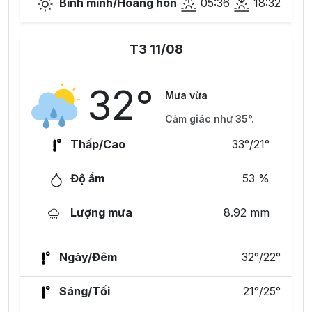
Bình minh/Hoàng hôn
05:36
18:32
T3 11/08
32°
Mưa vừa
Cảm giác như 35°.
Thấp/Cao
33°/21°
Độ ẩm
53 %
Lượng mưa
8.92 mm
Ngày/Đêm
32°/22°
Sáng/Tối
21°/25°