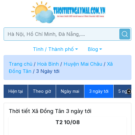
Tỉnh / Thành phố
Blog
Trang chủ
/
Hoà Bình
/
Huyện Mai Châu
/
Xã
Đồng Tân
/
3 Ngày tới
Hiện tại
Theo giờ
Ngày mai
3 ngày tới
5 ngày t
Thời tiết Xã Đồng Tân 3 ngày tới
T2 10/08