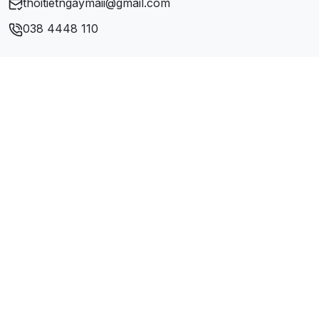
thoitietngaymaii@gmail.com
Xã Tòng Đậu
038 4448 110
Xã Vạn Mai