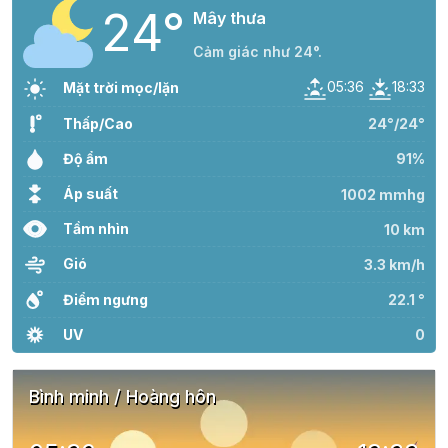
24°
Mây thưa
Cảm giác như 24°.
05:36
18:33
Mặt trời mọc/lặn
Thấp/Cao
24°/24°
Độ ẩm
91%
Áp suất
1002 mmhg
Tầm nhìn
10 km
Gió
3.3 km/h
Điểm ngưng
22.1 °
UV
0
Bình minh / Hoàng hôn