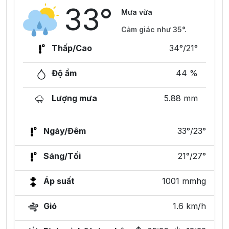
33°
Mưa vừa
Cảm giác như 35°.
Thấp/Cao
34°/21°
Độ ẩm
44 %
Lượng mưa
5.88 mm
Ngày/Đêm
33°/23°
Sáng/Tối
21°/27°
Áp suất
1001 mmhg
Gió
1.6 km/h