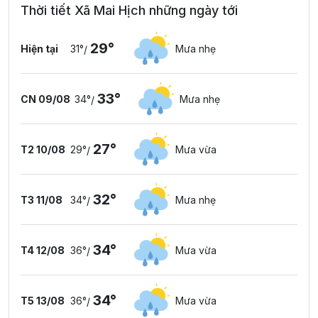
Thời tiết Xã Mai Hịch những ngày tới
29°
Hiện tại
31°
Mưa nhẹ
/
33°
CN 09/08
34°
Mưa nhẹ
/
27°
T2 10/08
29°
Mưa vừa
/
32°
T3 11/08
34°
Mưa nhẹ
/
34°
T4 12/08
36°
Mưa vừa
/
34°
T5 13/08
36°
Mưa vừa
/