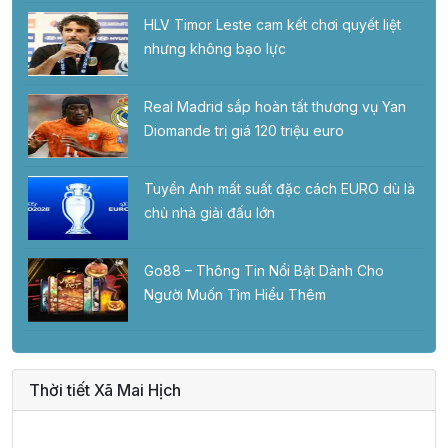
HLV Timor Leste cam kết chơi quyết liệt
nhưng không bạo lực
Real Madrid sắp hoàn tất thương vụ Yan
Diomande trị giá 120 triệu euro
Tuyển Anh mất suất đặc cách EURO dù là
chủ nhà giải đấu lớn
Go88 – Thông Tin Nổi Bật Dành Cho
Người Muốn Tìm Hiểu Thêm
Thời tiết Xã Mai Hịch