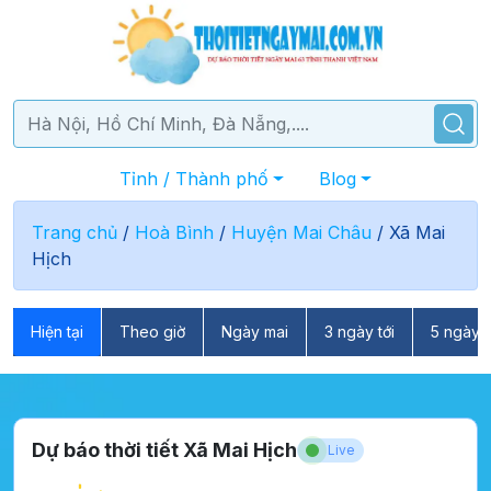
Tỉnh / Thành phố
Blog
Trang chủ
/
Hoà Bình
/
Huyện Mai Châu
/
Xã Mai
Hịch
Hiện tại
Theo giờ
Ngày mai
3 ngày tới
5 ngày t
Dự báo thời tiết Xã Mai Hịch
Live