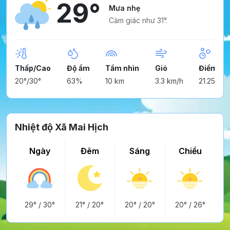
29°
Mưa nhẹ
Cảm giác như 31°.
Thấp/Cao
Độ ẩm
Tầm nhìn
Gió
Điểm ng
20°/30°
63%
10 km
3.3 km/h
21.25°
Nhiệt độ Xã Mai Hịch
Ngày
Đêm
Sáng
Chiều
29°
/
30°
21°
/
20°
20°
/
20°
20°
/
26°