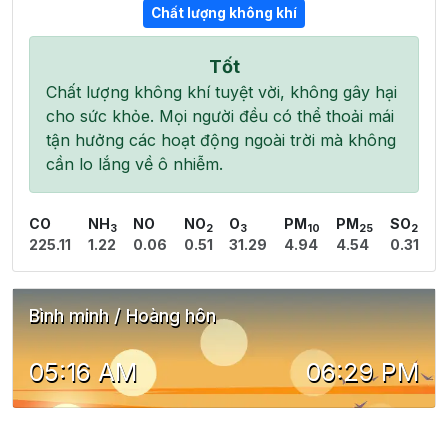
Chất lượng không khí
Tốt
Chất lượng không khí tuyệt vời, không gây hại
cho sức khỏe. Mọi người đều có thể thoải mái
tận hưởng các hoạt động ngoài trời mà không
cần lo lắng về ô nhiễm.
CO
NH
NO
NO
O
PM
PM
SO
3
2
3
10
25
2
225.11
1.22
0.06
0.51
31.29
4.94
4.54
0.31
Bình minh / Hoàng hôn
05:16 AM
06:29 PM