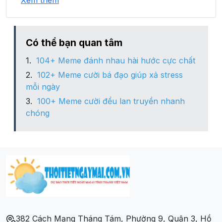
Xem thêm
Xã Pà Cò
Xã Săm Khóe
Có thể bạn quan tâm
104+ Meme đánh nhau hài hước cực chất
Xã Sơn Thủy
102+ Meme cười bá đạo giúp xả stress
mỗi ngày
Xã Tân Thành
100+ Meme cười đểu lan truyền nhanh
chóng
Xã Thành Sơn
Xã Tòng Đậu
Xã Vạn Mai
382 Cách Mạng Tháng Tám, Phường 9, Quận 3, Hồ