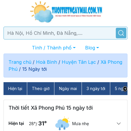
Tỉnh / Thành phố
Blog
Trang chủ
/
Hoà Bình
/
Huyện Tân Lạc
/
Xã Phong
Phú
/
15 Ngày tới
Hiện tại
Theo giờ
Ngày mai
3 ngày tới
5 ngày t
Thời tiết Xã Phong Phú 15 ngày tới
31°
Hiện tại
28°
Mưa nhẹ
/