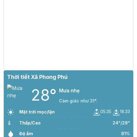
Thời tiết Xã Phong Phú
28°
Mưa nhẹ
Cảm giác như 31°.
05:35
18:33
Mặt trời mọc/lặn
Thấp/Cao
24°/28°
Độ ẩm
81%