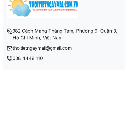
Xã Quyết Chiến
Xã Suối Hoa
382 Cách Mạng Tháng Tám, Phường 9, Quận 3,
Hồ Chí Minh, Việt Nam
Xã Thanh Hối
thoitietngaymaii@gmail.com
Xã Tử Nê
038 4448 110
Xã Vân Sơn