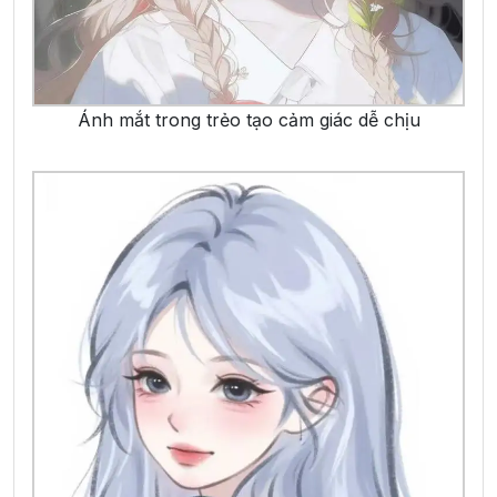
Ánh mắt trong trẻo tạo cảm giác dễ chịu