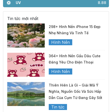
UV
8.88
Tin tức mới nhất
298+ Hình Nền iPhone 15 Đẹp
Nhẹ Nhàng Và Tinh Tế
Hình Nền
364+ Hình Nền Gấu Dâu Cute
Đáng Yêu Cho Điện Thoại
Hình Nền
Thiên Hiên Là Gì – Giải Mã Ý
Nghĩa, Nguồn Gốc Và Sức Hấp
Dẫn Của Cụm Từ Đang Gây Sốt
Tin tức