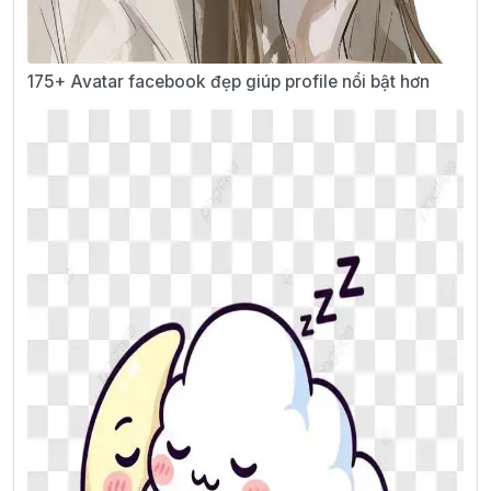
175+ Avatar facebook đẹp giúp profile nổi bật hơn