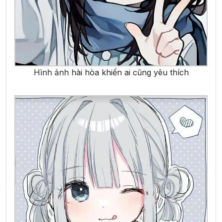
Hình ảnh hài hòa khiến ai cũng yêu thích