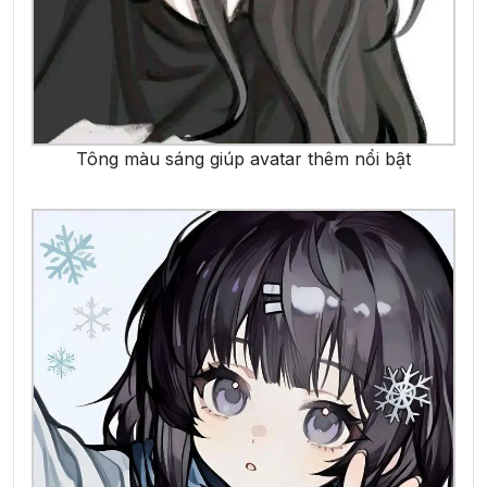
Tông màu sáng giúp avatar thêm nổi bật