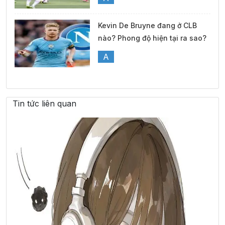
Kevin De Bruyne đang ở CLB
nào? Phong độ hiện tại ra sao?
A
Tin tức liên quan