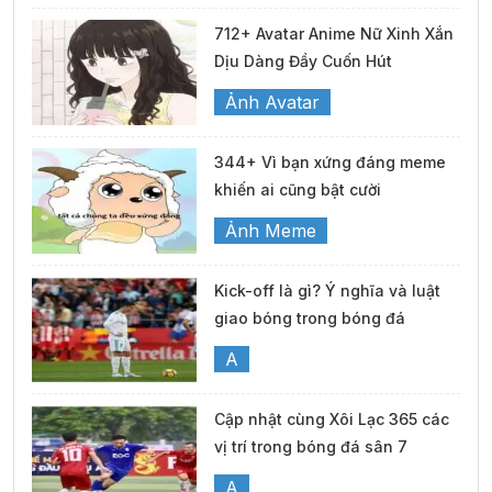
712+ Avatar Anime Nữ Xinh Xắn
Dịu Dàng Đầy Cuốn Hút
Ảnh Avatar
344+ Vì bạn xứng đáng meme
khiến ai cũng bật cười
Ảnh Meme
Kick-off là gì? Ý nghĩa và luật
giao bóng trong bóng đá
A
Cập nhật cùng Xôi Lạc 365 các
vị trí trong bóng đá sân 7
A