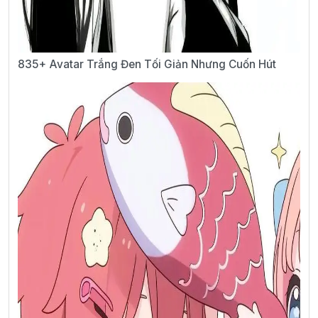
835+ Avatar Trắng Đen Tối Giản Nhưng Cuốn Hút