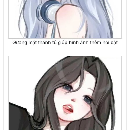
Gương mặt thanh tú giúp hình ảnh thêm nổi bật