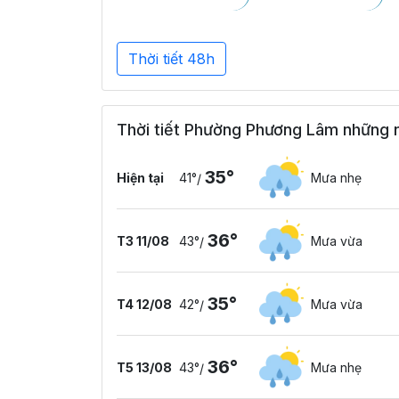
Thời tiết 48h
Thời tiết Phường Phương Lâm những n
35°
Hiện tại
41°
Mưa nhẹ
/
36°
T3 11/08
43°
Mưa vừa
/
35°
T4 12/08
42°
Mưa vừa
/
36°
T5 13/08
43°
Mưa nhẹ
/