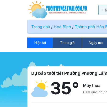
Trang chủ
/
Hoà Bình
/
Thành phố Hòa B
Hiện tại
Theo giờ
Ngày mai
Dự báo thời tiết Phường Phương Lâ
35°
Mây thưa
Cảm giác như 4