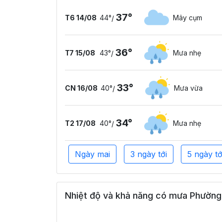
37°
T6 14/08
44°
Mây cụm
/
36°
T7 15/08
43°
Mưa nhẹ
/
33°
CN 16/08
40°
Mưa vừa
/
34°
T2 17/08
40°
Mưa nhẹ
/
Ngày mai
3 ngày tới
5 ngày tớ
Nhiệt độ và khả năng có mưa Phường