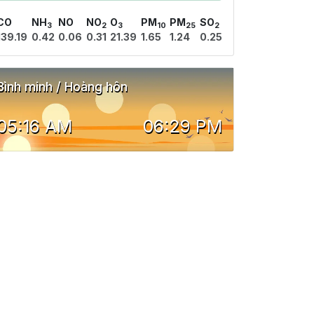
CO
NH
NO
NO
O
PM
PM
SO
3
2
3
10
25
2
139.19
0.42
0.06
0.31
21.39
1.65
1.24
0.25
Bình minh / Hoàng hôn
05:16 AM
06:29 PM