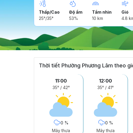
Thấp/Cao
Độ ẩm
Tầm nhìn
Gió
25°/35°
53%
10 km
4.8 k
Thời tiết Phường Phương Lâm theo gi
11:00
12:00
35°
/
42°
35°
/
41°
0 %
0 %
Mây thưa
Mây thưa