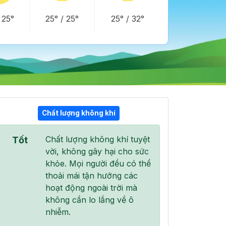
/
25°
25°
/
25°
25°
/
32°
Chất lượng không khí
16:00
17:00
18:00
Chất lượng không khí tuyệt
Tốt
35°
/
42°
35°
/
42°
32°
/
39°
vời, không gây hại cho sức
khỏe. Mọi người đều có thể
thoải mái tận hưởng các
hoạt động ngoài trời mà
không cần lo lắng về ô
0 %
0 %
0 %
nhiễm.
Mây thưa
Mây thưa
Mây thưa