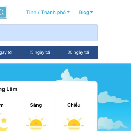
Tỉnh / Thành phố
Blog
gày tới
15 ngày tới
30 ngày tới
ơng Lâm
m
Sáng
Chiều