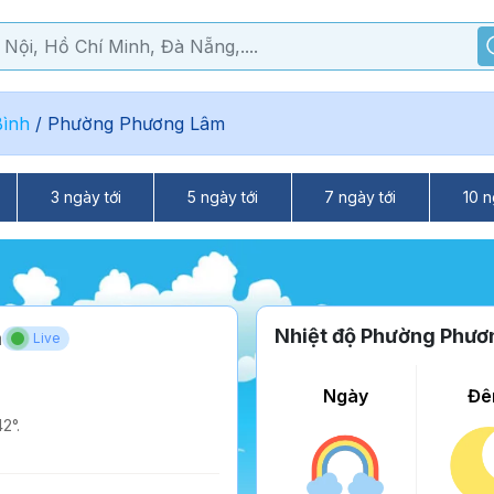
ình
/
Phường Phương Lâm
3 ngày tới
5 ngày tới
7 ngày tới
10 n
Nhiệt độ Phường Phư
m
Live
Ngày
Đê
2°.