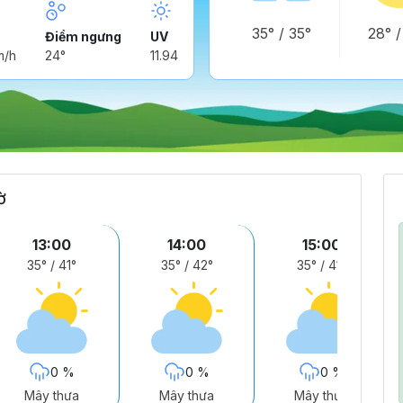
35°
/
35°
28°
Điểm ngưng
UV
m/h
24°
11.94
ờ
13:00
14:00
15:00
35°
/
41°
35°
/
42°
35°
/
41°
0 %
0 %
0 %
Mây thưa
Mây thưa
Mây thưa