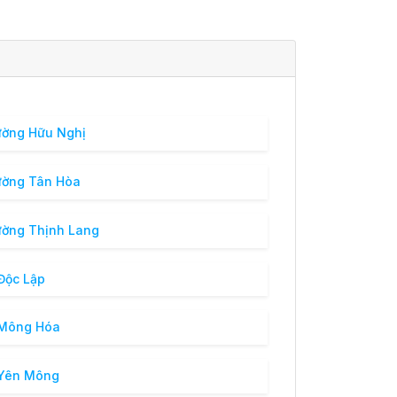
ờng Hữu Nghị
ường Tân Hòa
ờng Thịnh Lang
Độc Lập
 Mông Hóa
 Yên Mông