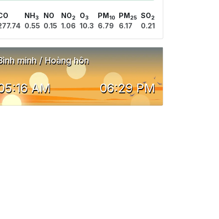
CO
NH
NO
NO
O
PM
PM
SO
3
2
3
10
25
2
277.74
0.55
0.15
1.06
10.3
6.79
6.17
0.21
Bình minh / Hoàng hôn
05:16 AM
06:29 PM