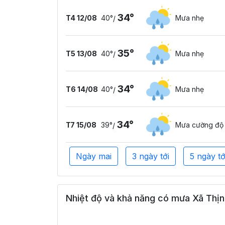
34°
T4 12/08
40°
Mưa nhẹ
/
35°
T5 13/08
40°
Mưa nhẹ
/
34°
T6 14/08
40°
Mưa nhẹ
/
34°
T7 15/08
39°
Mưa cường độ
/
Ngày mai
3 ngày tới
5 ngày tớ
Nhiệt độ và khả năng có mưa Xã Thịnh