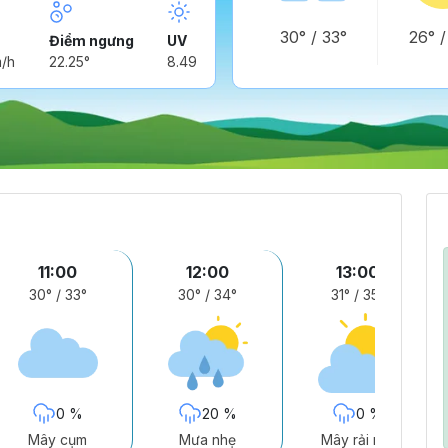
30°
/
33°
26°
Điểm ngưng
UV
m/h
22.25°
8.49
11:00
12:00
13:00
30°
/
33°
30°
/
34°
31°
/
35°
0 %
20 %
0 %
Mây cụm
Mưa nhẹ
Mây rải rác