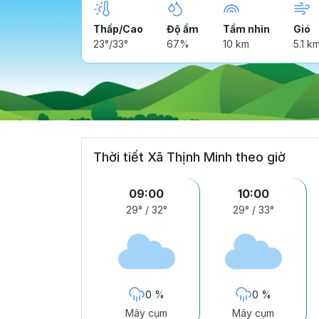
Thấp/Cao
Độ ẩm
Tầm nhìn
Gió
23°/33°
67%
10 km
5.1 k
Thời tiết Xã Thịnh Minh theo giờ
09:00
10:00
29°
/
32°
29°
/
33°
0 %
0 %
Mây cụm
Mây cụm