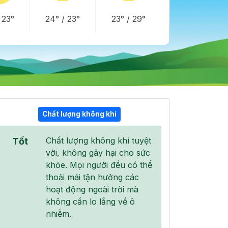
/
23°
24°
/
23°
23°
/
29°
Chất lượng không khí
14:00
15:00
16:00
Chất lượng không khí tuyệt
Tốt
32°
/
36°
33°
/
36°
32°
/
36°
vời, không gây hại cho sức
khỏe. Mọi người đều có thể
thoải mái tận hưởng các
hoạt động ngoài trời mà
không cần lo lắng về ô
0 %
0 %
0 %
nhiễm.
Mây cụm
Mây cụm
Mây cụm