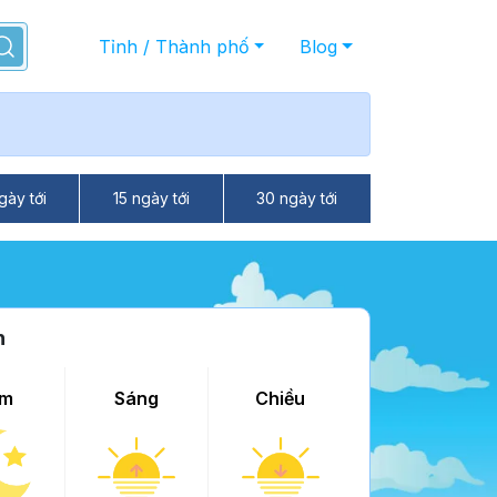
Tỉnh / Thành phố
Blog
gày tới
15 ngày tới
30 ngày tới
h
m
Sáng
Chiều