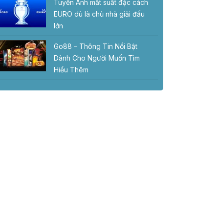
Tuyển Anh mất suất đặc cách
EURO dù là chủ nhà giải đấu
lớn
Go88 – Thông Tin Nổi Bật
Dành Cho Người Muốn Tìm
Hiểu Thêm