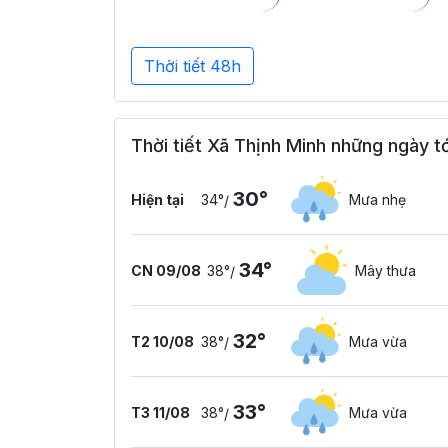
Thời tiết 48h
Thời tiết Xã Thịnh Minh những ngày tớ
30°
Hiện tại
34°
Mưa nhẹ
/
34°
CN 09/08
38°
Mây thưa
/
32°
T2 10/08
38°
Mưa vừa
/
33°
T3 11/08
38°
Mưa vừa
/