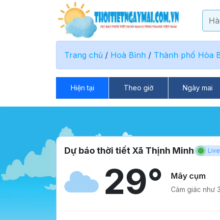
Trang chủ
/
Hoà Bình
/
Thành phố Hòa B
Hiện tại
Theo giờ
Ngày mai
Dự báo thời tiết Xã Thịnh Minh
Live
29°
Mây cụm
Cảm giác như 3