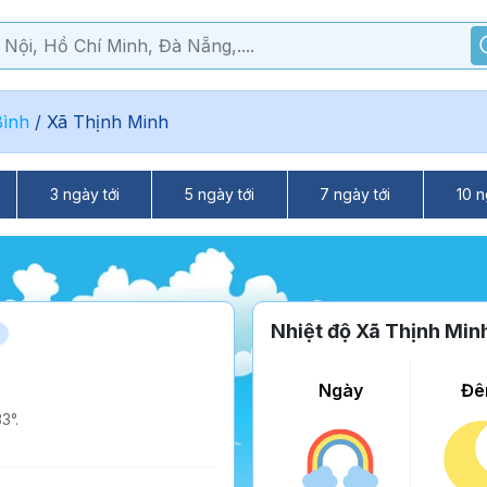
ình
/
Xã Thịnh Minh
3 ngày tới
5 ngày tới
7 ngày tới
10 n
Nhiệt độ Xã Thịnh Min
Ngày
Đê
3°.