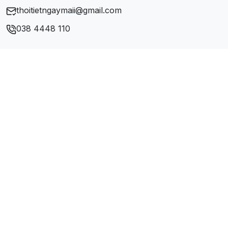
thoitietngaymaii@gmail.com
038 4448 110