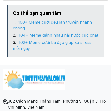
Xã Tà Gia
Có thể bạn quan tâm
100+ Meme cười đểu lan truyền nhanh
Xã Tà Hừa
chóng
104+ Meme đánh nhau hài hước cực chất
Xã Tà Mung
102+ Meme cười bá đạo giúp xả stress
mỗi ngày
382 Cách Mạng Tháng Tám, Phường 9, Quận 3, Hồ
Chí Minh, Việt Nam