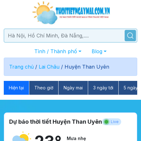
Tỉnh / Thành phố
Blog
Trang chủ
/
Lai Châu
/
Huyện Than Uyên
Hiện tại
Theo giờ
Ngày mai
3 ngày tới
5 ngày t
Dự báo thời tiết Huyện Than Uyên
Live
Mưa nhẹ