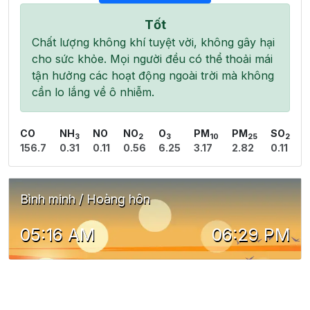
Tốt
Chất lượng không khí tuyệt vời, không gây hại
cho sức khỏe. Mọi người đều có thể thoải mái
tận hưởng các hoạt động ngoài trời mà không
cần lo lắng về ô nhiễm.
CO
NH
NO
NO
O
PM
PM
SO
3
2
3
10
25
2
156.7
0.31
0.11
0.56
6.25
3.17
2.82
0.11
Bình minh / Hoàng hôn
05:16 AM
06:29 PM