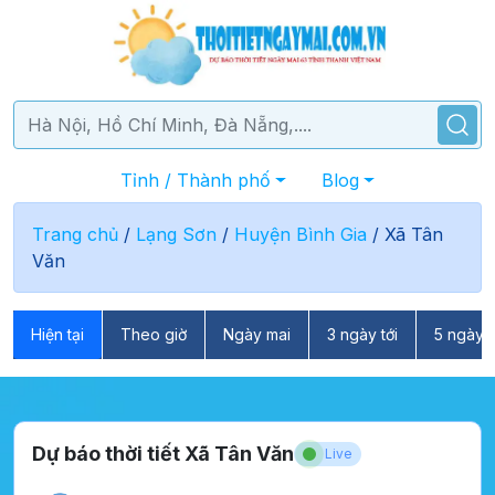
Tỉnh / Thành phố
Blog
Trang chủ
/
Lạng Sơn
/
Huyện Bình Gia
/
Xã Tân
Văn
Hiện tại
Theo giờ
Ngày mai
3 ngày tới
5 ngày t
Dự báo thời tiết Xã Tân Văn
Live