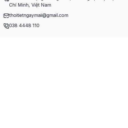
Xã Vĩnh Yên
Chí Minh, Việt Nam
thoitietngaymaii@gmail.com
Xã Yên Lỗ
038 4448 110