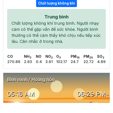
Chất lượng không khí
Trung bình
Chất lượng không khí trung bình. Người nhạy
cảm có thể gặp vấn đề sức khỏe. Người bình
thường có thể cảm thấy khó chịu nếu tiếp xúc
lâu. Cân nhắc ở trong nhà.
CO
NH
NO
NO
O
PM
PM
SO
3
2
3
10
25
2
270.86
2.63
0.4
3.61
102.17
24.7
22.72
4.89
Bình minh / Hoàng hôn
05:16 AM
06:29 PM