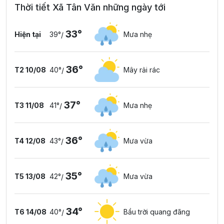
Thời tiết Xã Tân Văn những ngày tới
33°
Hiện tại
39°
Mưa nhẹ
/
36°
T2 10/08
40°
Mây rải rác
/
37°
T3 11/08
41°
Mưa nhẹ
/
36°
T4 12/08
43°
Mưa vừa
/
35°
T5 13/08
42°
Mưa vừa
/
34°
T6 14/08
40°
Bầu trời quang đãng
/