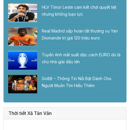
HLV Timor Leste cam kết chơi quyết liệt
nhưng không bạo lực
Real Madrid sắp hoàn tất thương vụ Yan
Diomande trị giá 120 triệu euro
Tuyển Anh mất suất đặc cách EURO dù là
chủ nhà giải đấu lớn
Go88 – Thông Tin Nổi Bật Dành Cho
Người Muốn Tìm Hiểu Thêm
Thời tiết Xã Tân Văn