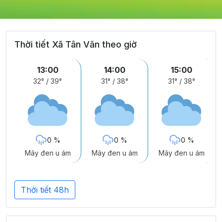
Thời tiết Xã Tân Văn theo giờ
13:00
14:00
15:00
32°
/
39°
31°
/
38°
31°
/
38°
0 %
0 %
0 %
Mây đen u ám
Mây đen u ám
Mây đen u ám
Thời tiết 48h