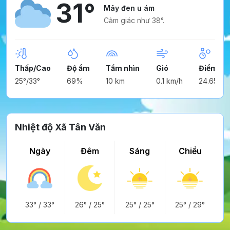
31°
Mây đen u ám
Cảm giác như 38°.
Thấp/Cao
Độ ẩm
Tầm nhìn
Gió
Điểm ng
25°/33°
69%
10 km
0.1 km/h
24.65°
Nhiệt độ Xã Tân Văn
Ngày
Đêm
Sáng
Chiều
33°
/
33°
26°
/
25°
25°
/
25°
25°
/
29°