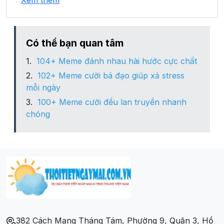
Xem thêm
Xã Minh Khai
Xã Mông Ân
Có thể bạn quan tâm
104+ Meme đánh nhau hài hước cực chất
Xã Quang Trung
102+ Meme cười bá đạo giúp xả stress
mỗi ngày
Xã Quý Hòa
100+ Meme cười đểu lan truyền nhanh
chóng
Xã Tân Hòa
Xã Thiện Hòa
Xã Thiện Long
Xã Thiện Thuật
382 Cách Mạng Tháng Tám, Phường 9, Quận 3, Hồ