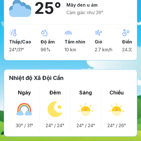
25°
Mây đen u ám
Cảm giác như 26°.
Thấp/Cao
Độ ẩm
Tầm nhìn
Gió
Điểm ng
24°/31°
96%
10 km
2.7 km/h
24.32°
Nhiệt độ Xã Đội Cấn
Ngày
Đêm
Sáng
Chiều
30°
/
31°
24°
/
24°
24°
/
24°
24°
/
26°