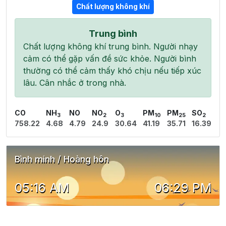
Chất lượng không khí
Trung bình
Chất lượng không khí trung bình. Người nhạy
cảm có thể gặp vấn đề sức khỏe. Người bình
thường có thể cảm thấy khó chịu nếu tiếp xúc
lâu. Cân nhắc ở trong nhà.
CO
NH
NO
NO
O
PM
PM
SO
3
2
3
10
25
2
758.22
4.68
4.79
24.9
30.64
41.19
35.71
16.39
Bình minh / Hoàng hôn
05:16 AM
06:29 PM