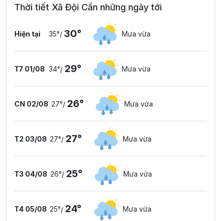
Thời tiết Xã Đội Cấn những ngày tới
30°
Hiện tại
35°
Mưa vừa
/
29°
T7 01/08
34°
Mưa vừa
/
26°
CN 02/08
27°
Mưa vừa
/
27°
T2 03/08
27°
Mưa vừa
/
25°
T3 04/08
26°
Mưa vừa
/
24°
T4 05/08
25°
Mưa vừa
/