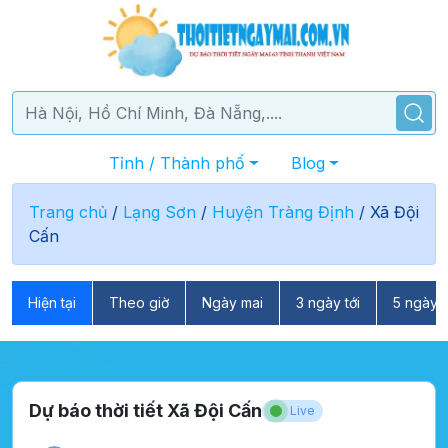
Tỉnh / Thành phố
Blog
Trang chủ
/
Lạng Sơn
/
Huyện Tràng Định
/
Xã Đội
Cấn
Hiện tại
Theo giờ
Ngày mai
3 ngày tới
5 ngày t
Dự báo thời tiết Xã Đội Cấn
Live