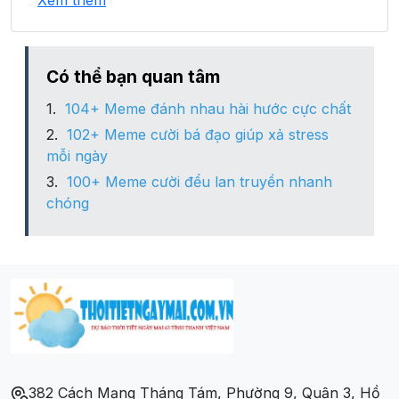
Xem thêm
Xã Hùng Sơn
Xã Hùng Việt
Có thể bạn quan tâm
104+ Meme đánh nhau hài hước cực chất
Xã Kháng Chiến
102+ Meme cười bá đạo giúp xả stress
mỗi ngày
Xã Khánh Long
100+ Meme cười đểu lan truyền nhanh
chóng
Xã Kim Đồng
Xã Quốc Khánh
Xã Quốc Việt
Xã Tân Minh
382 Cách Mạng Tháng Tám, Phường 9, Quận 3, Hồ