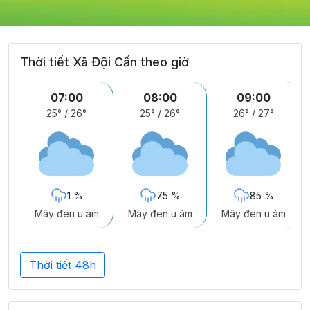
Thời tiết Xã Đội Cấn theo giờ
07:00
08:00
09:00
25°
/
26°
25°
/
26°
26°
/
27°
1 %
75 %
85 %
Mây đen u ám
Mây đen u ám
Mây đen u ám
Thời tiết 48h