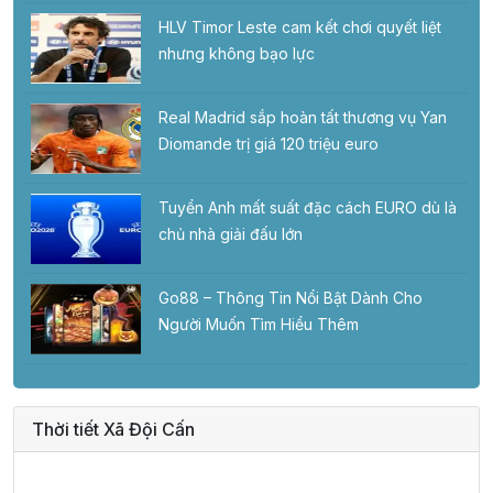
HLV Timor Leste cam kết chơi quyết liệt
nhưng không bạo lực
Real Madrid sắp hoàn tất thương vụ Yan
Diomande trị giá 120 triệu euro
Tuyển Anh mất suất đặc cách EURO dù là
chủ nhà giải đấu lớn
Go88 – Thông Tin Nổi Bật Dành Cho
Người Muốn Tìm Hiểu Thêm
Thời tiết Xã Đội Cấn