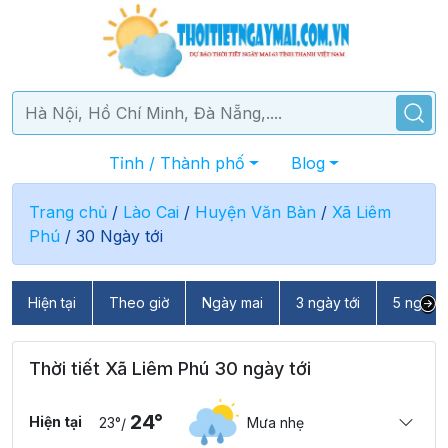
Tỉnh / Thành phố
Blog
Trang chủ
/
Lào Cai
/
Huyện Văn Bàn
/
Xã Liêm
Phú
/
30 Ngày tới
Hiện tại
Theo giờ
Ngày mai
3 ngày tới
5 ngày t
Thời tiết Xã Liêm Phú 30 ngày tới
24°
Hiện tại
23°
Mưa nhẹ
/