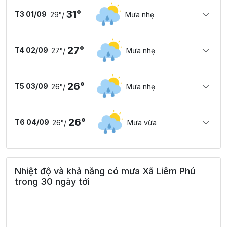
31°
T3 01/09
29°
Mưa nhẹ
/
27°
T4 02/09
27°
Mưa nhẹ
/
26°
T5 03/09
26°
Mưa nhẹ
/
26°
T6 04/09
26°
Mưa vừa
/
Nhiệt độ và khả năng có mưa Xã Liêm Phú
trong 30 ngày tới