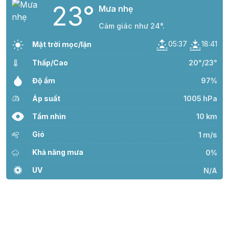
23°
Mưa nhẹ
Cảm giác như 24°.
05:37
18:41
Mặt trời mọc/lặn
Thấp/Cao
20°/23°
Độ ẩm
97%
Áp suất
1005 hPa
Tầm nhìn
10 km
Gió
1 m/s
Khả năng mưa
0%
UV
N/A