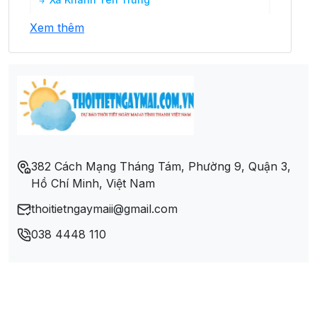
Xem thêm
Xã Làng Giàng
Xã Minh Lương
Xã Nậm Chầy
Xã Nậm Mả
382 Cách Mạng Tháng Tám, Phường 9, Quận 3,
Hồ Chí Minh, Việt Nam
Xã Nậm Rạng
thoitietngaymaii@gmail.com
Xã Nậm Tha
038 4448 110
Xã Nậm Xây
Xã Nậm Xé