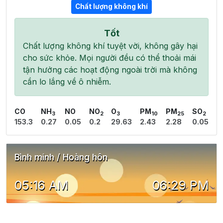
Chất lượng không khí
Tốt
Chất lượng không khí tuyệt vời, không gây hại
cho sức khỏe. Mọi người đều có thể thoải mái
tận hưởng các hoạt động ngoài trời mà không
cần lo lắng về ô nhiễm.
CO
NH
NO
NO
O
PM
PM
SO
3
2
3
10
25
2
153.3
0.27
0.05
0.2
29.63
2.43
2.28
0.05
Bình minh / Hoàng hôn
05:16 AM
06:29 PM