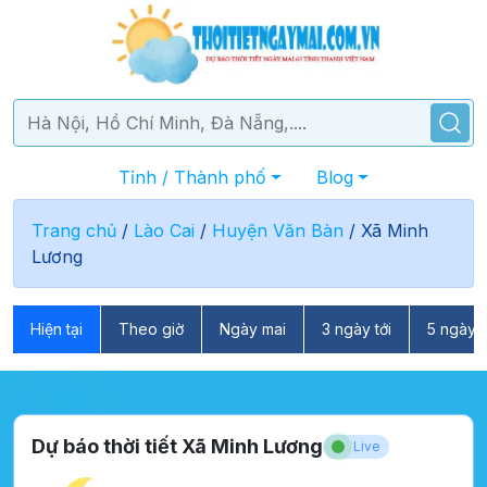
Tỉnh / Thành phố
Blog
Trang chủ
/
Lào Cai
/
Huyện Văn Bàn
/
Xã Minh
Lương
Hiện tại
Theo giờ
Ngày mai
3 ngày tới
5 ngày t
Dự báo thời tiết Xã Minh Lương
Live