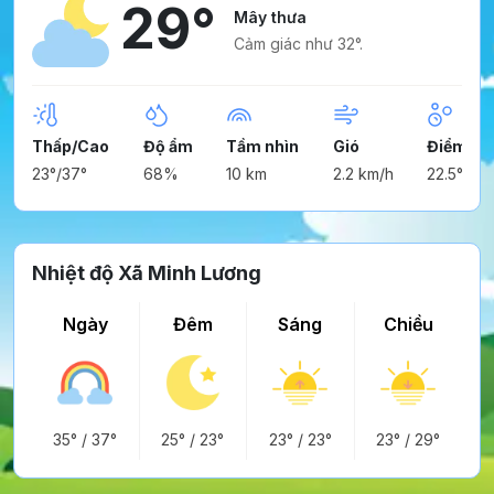
29°
Mây thưa
Cảm giác như 32°.
Thấp/Cao
Độ ẩm
Tầm nhìn
Gió
Điểm ng
23°/37°
68%
10 km
2.2 km/h
22.5°
Nhiệt độ Xã Minh Lương
Ngày
Đêm
Sáng
Chiều
35°
/
37°
25°
/
23°
23°
/
23°
23°
/
29°