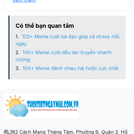
Xem thêm
Xã Làng Giàng
Xã Liêm Phú
Có thể bạn quan tâm
102+ Meme cười bá đạo giúp xả stress mỗi
Xã Nậm Chầy
ngày
100+ Meme cười đểu lan truyền nhanh
Xã Nậm Mả
chóng
104+ Meme đánh nhau hài hước cực chất
Xã Nậm Rạng
Xã Nậm Tha
Xã Nậm Xây
Xã Nậm Xé
382 Cách Mạng Tháng Tám, Phường 9, Quận 3, Hồ