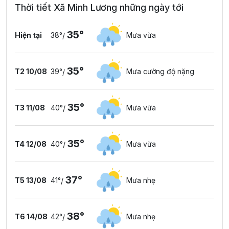
Thời tiết Xã Minh Lương những ngày tới
35°
Hiện tại
38°
Mưa vừa
/
35°
T2 10/08
39°
Mưa cường độ nặng
/
35°
T3 11/08
40°
Mưa vừa
/
35°
T4 12/08
40°
Mưa vừa
/
37°
T5 13/08
41°
Mưa nhẹ
/
38°
T6 14/08
42°
Mưa nhẹ
/