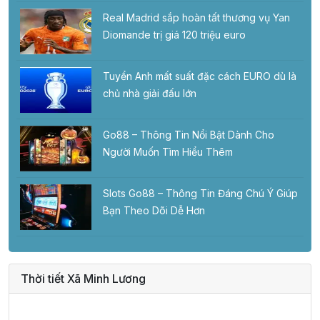
Real Madrid sắp hoàn tất thương vụ Yan
Diomande trị giá 120 triệu euro
Tuyển Anh mất suất đặc cách EURO dù là
chủ nhà giải đấu lớn
Go88 – Thông Tin Nổi Bật Dành Cho
Người Muốn Tìm Hiểu Thêm
Slots Go88 – Thông Tin Đáng Chú Ý Giúp
Bạn Theo Dõi Dễ Hơn
Thời tiết Xã Minh Lương