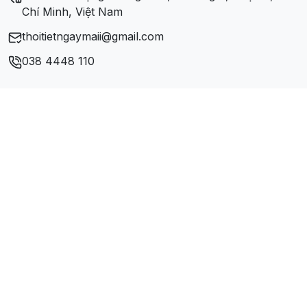
Xã Xuân Hòa
Chí Minh, Việt Nam
thoitietngaymaii@gmail.com
Xã Xuân Lâm
038 4448 110