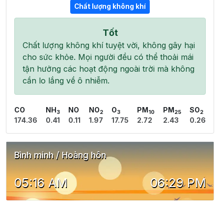
Chất lượng không khí
Tốt
Chất lượng không khí tuyệt vời, không gây hại
cho sức khỏe. Mọi người đều có thể thoải mái
tận hưởng các hoạt động ngoài trời mà không
cần lo lắng về ô nhiễm.
CO
NH
NO
NO
O
PM
PM
SO
3
2
3
10
25
2
174.36
0.41
0.11
1.97
17.75
2.72
2.43
0.26
Bình minh / Hoàng hôn
05:16 AM
06:29 PM