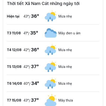
Thời tiết Xã Nam Cát những ngày tới
36°
Hiện tại
43°
Mưa nhẹ
/
35°
T3 11/08
41°
Mây đen u ám
/
36°
T4 12/08
42°
Mưa nhẹ
/
37°
T5 13/08
42°
Mưa nhẹ
/
34°
T6 14/08
40°
Mưa nhẹ
/
37°
T7 15/08
43°
Mây thưa
/