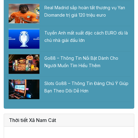
Real Madrid sắp hoàn tất thương vụ Yan
Diomande trị giá 120 triệu euro
Tuyển Anh mất suất đặc cách EURO dù là
chủ nhà giải đấu lớn
Go88 – Thông Tin Nổi Bật Dành Cho
Người Muốn Tìm Hiểu Thêm
Slots Go88 – Thông Tin Đáng Chú Ý Giúp
Bạn Theo Dõi Dễ Hơn
Thời tiết Xã Nam Cát