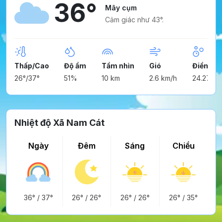
36°
Mây cụm
Cảm giác như 43°.
Thấp/Cao
Độ ẩm
Tầm nhìn
Gió
Điểm ng
26°/37°
51%
10 km
2.6 km/h
24.27°
Nhiệt độ Xã Nam Cát
Ngày
Đêm
Sáng
Chiều
36°
/
37°
26°
/
26°
26°
/
26°
26°
/
35°