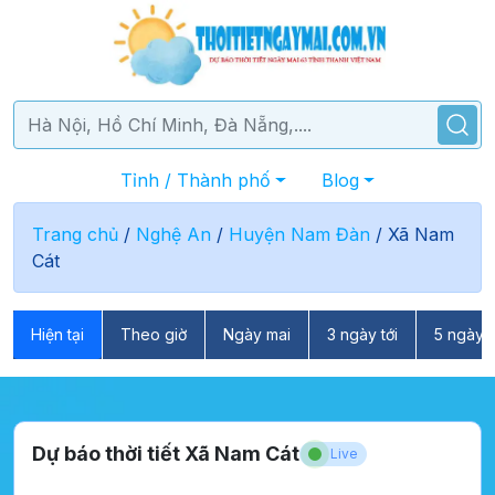
Tỉnh / Thành phố
Blog
Trang chủ
/
Nghệ An
/
Huyện Nam Đàn
/
Xã Nam
Cát
Hiện tại
Theo giờ
Ngày mai
3 ngày tới
5 ngày t
Dự báo thời tiết Xã Nam Cát
Live