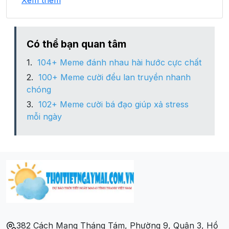
Xem thêm
Xã Nam Kim
Xã Nam Lĩnh
Có thể bạn quan tâm
104+ Meme đánh nhau hài hước cực chất
Xã Nam Nghĩa
100+ Meme cười đểu lan truyền nhanh
chóng
Xã Nam Thái
102+ Meme cười bá đạo giúp xả stress
mỗi ngày
Xã Nam Thanh
Xã Nam Xuân
Xã Thượng Tân Lộc
Xã Trung Phúc Cường
382 Cách Mạng Tháng Tám, Phường 9, Quận 3, Hồ