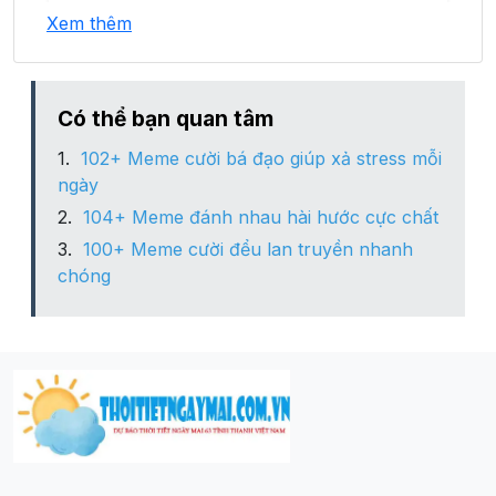
Xem thêm
Xã Nam Hưng
Xã Nam Kim
Có thể bạn quan tâm
102+ Meme cười bá đạo giúp xả stress mỗi
Xã Nam Lĩnh
ngày
104+ Meme đánh nhau hài hước cực chất
Xã Nam Nghĩa
100+ Meme cười đểu lan truyền nhanh
chóng
Xã Nam Thái
Xã Nam Thanh
Xã Nam Xuân
Xã Trung Phúc Cường