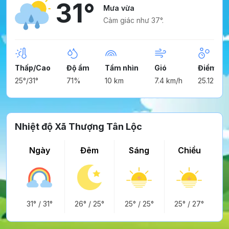
31°
Mưa vừa
Cảm giác như 37°.
Thấp/Cao
Độ ẩm
Tầm nhìn
Gió
Điểm ng
25°/31°
71%
10 km
7.4 km/h
25.12°
Nhiệt độ Xã Thượng Tân Lộc
Ngày
Đêm
Sáng
Chiều
31°
/
31°
26°
/
25°
25°
/
25°
25°
/
27°