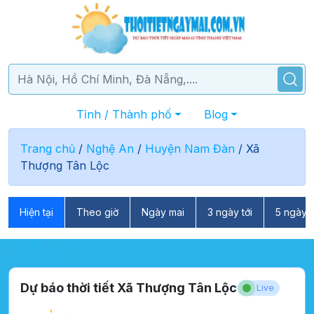
Tỉnh / Thành phố
Blog
Trang chủ
/
Nghệ An
/
Huyện Nam Đàn
/
Xã
Thượng Tân Lộc
Hiện tại
Theo giờ
Ngày mai
3 ngày tới
5 ngày t
Dự báo thời tiết Xã Thượng Tân Lộc
Live