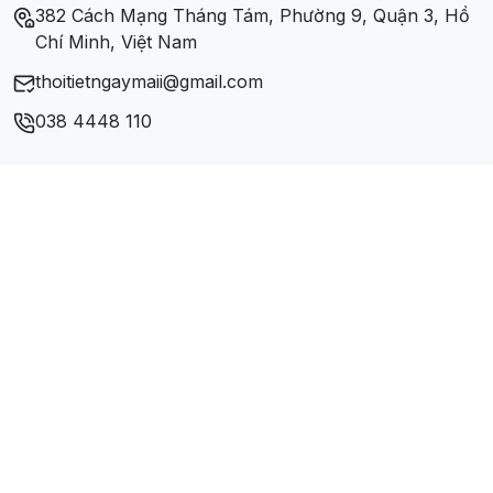
382 Cách Mạng Tháng Tám, Phường 9, Quận 3, Hồ
Xã Xuân Hòa
Chí Minh, Việt Nam
thoitietngaymaii@gmail.com
Xã Xuân Lâm
038 4448 110