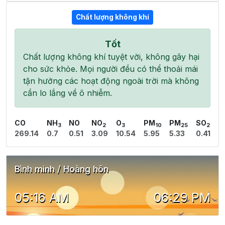
Chất lượng không khí
Tốt
Chất lượng không khí tuyệt vời, không gây hại
cho sức khỏe. Mọi người đều có thể thoải mái
tận hưởng các hoạt động ngoài trời mà không
cần lo lắng về ô nhiễm.
CO
NH
NO
NO
O
PM
PM
SO
3
2
3
10
25
2
269.14
0.7
0.51
3.09
10.54
5.95
5.33
0.41
Bình minh / Hoàng hôn
05:16 AM
06:29 PM