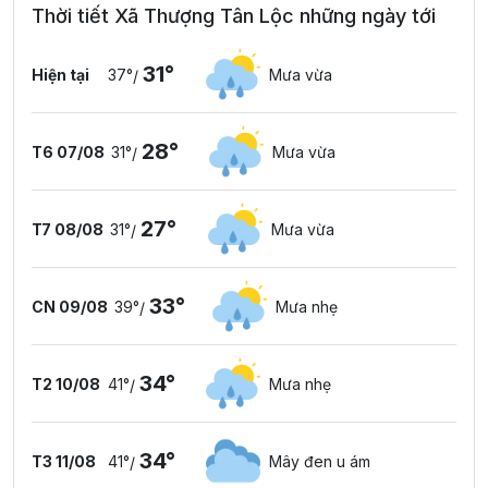
Thời tiết Xã Thượng Tân Lộc những ngày tới
31°
Hiện tại
37°
Mưa vừa
/
28°
T6 07/08
31°
Mưa vừa
/
27°
T7 08/08
31°
Mưa vừa
/
33°
CN 09/08
39°
Mưa nhẹ
/
34°
T2 10/08
41°
Mưa nhẹ
/
34°
T3 11/08
41°
Mây đen u ám
/