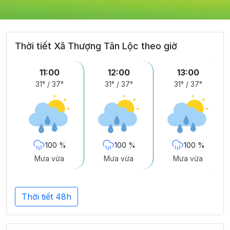
Thời tiết Xã Thượng Tân Lộc theo giờ
11:00
12:00
13:00
31°
/
37°
31°
/
37°
31°
/
37°
100 %
100 %
100 %
Mưa vừa
Mưa vừa
Mưa vừa
Thời tiết 48h