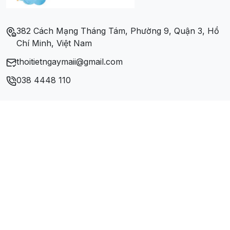
Xã Điện Quang
382 Cách Mạng Tháng Tám, Phường 9, Quận 3, Hồ
Xã Điện Thọ
Chí Minh, Việt Nam
thoitietngaymaii@gmail.com
Xã Điện Tiến
038 4448 110
Xã Điện Trung