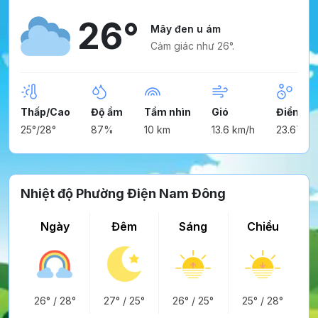
26°
Mây đen u ám
Cảm giác như 26°.
Thấp/Cao
Độ ẩm
Tầm nhìn
Gió
Điểm n
25°/28°
87%
10 km
13.6 km/h
23.67°
Nhiệt độ Phường Điện Nam Đông
Ngày
Đêm
Sáng
Chiều
26°
/
28°
27°
/
25°
26°
/
25°
25°
/
28°