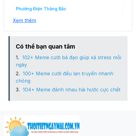
Phường Điện Thắng Bắc
Xem thêm
Phường Điện Thắng Nam
Phường Điện Thắng Trung
Có thể bạn quan tâm
102+ Meme cười bá đạo giúp xả stress mỗi
Phường Vĩnh Điện
ngày
100+ Meme cười đểu lan truyền nhanh
Xã Điện Hòa
chóng
104+ Meme đánh nhau hài hước cực chất
Xã Điện Hồng
Xã Điện Phong
Xã Điện Phước