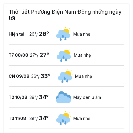
Thời tiết Phường Điện Nam Đông những ngày
tới
26°
Hiện tại
26°
Mưa nhẹ
/
27°
T7 08/08
27°
Mưa nhẹ
/
33°
CN 09/08
36°
Mưa nhẹ
/
34°
T2 10/08
39°
Mây đen u ám
/
34°
T3 11/08
38°
Mưa nhẹ
/