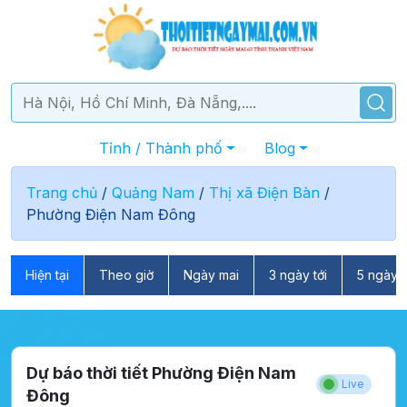
Tỉnh / Thành phố
Blog
Trang chủ
/
Quảng Nam
/
Thị xã Điện Bàn
/
Phường Điện Nam Đông
Hiện tại
Theo giờ
Ngày mai
3 ngày tới
5 ngày t
Dự báo thời tiết Phường Điện Nam
Live
Đông