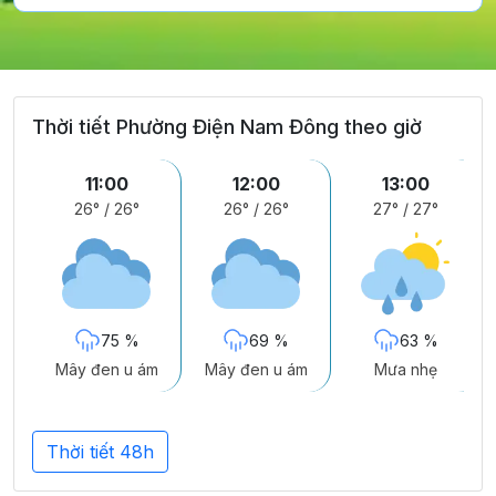
Thời tiết Phường Điện Nam Đông theo giờ
11:00
12:00
13:00
26°
/
26°
26°
/
26°
27°
/
27°
75 %
69 %
63 %
Mây đen u ám
Mây đen u ám
Mưa nhẹ
Thời tiết 48h