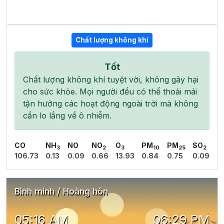
Chất lượng không khí
Tốt
Chất lượng không khí tuyệt vời, không gây hại
cho sức khỏe. Mọi người đều có thể thoải mái
tận hưởng các hoạt động ngoài trời mà không
cần lo lắng về ô nhiễm.
CO
NH
NO
NO
O
PM
PM
SO
3
2
3
10
25
2
106.73
0.13
0.09
0.66
13.93
0.84
0.75
0.09
Bình minh / Hoàng hôn
05:16 AM
06:29 PM