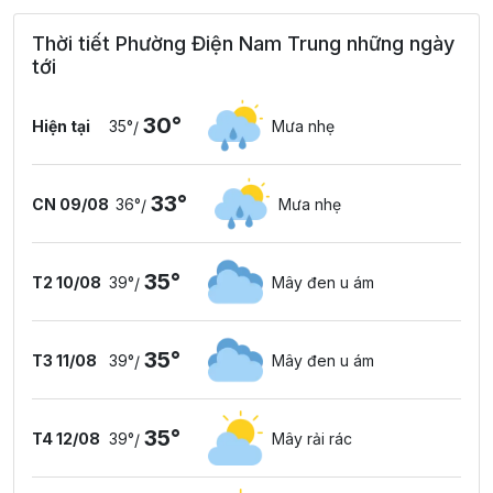
Thời tiết Phường Điện Nam Trung những ngày
tới
30°
Hiện tại
35°
Mưa nhẹ
/
33°
CN 09/08
36°
Mưa nhẹ
/
35°
T2 10/08
39°
Mây đen u ám
/
35°
T3 11/08
39°
Mây đen u ám
/
35°
T4 12/08
39°
Mây rải rác
/