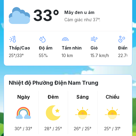
33°
Mây đen u ám
Cảm giác như 37°.
Thấp/Cao
Độ ẩm
Tầm nhìn
Gió
Điểm n
25°/33°
55%
10 km
15.7 km/h
22.76°
Nhiệt độ Phường Điện Nam Trung
Ngày
Đêm
Sáng
Chiều
30°
/
33°
28°
/
25°
26°
/
25°
25°
/
31°