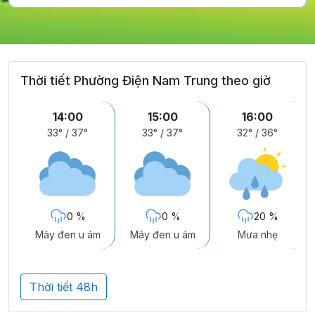
Thời tiết Phường Điện Nam Trung theo giờ
14:00
15:00
16:00
33°
/
37°
33°
/
37°
32°
/
36°
0 %
0 %
20 %
Mây đen u ám
Mây đen u ám
Mưa nhẹ
Thời tiết 48h