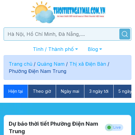
Tỉnh / Thành phố
Blog
Trang chủ
/
Quảng Nam
/
Thị xã Điện Bàn
/
Phường Điện Nam Trung
Hiện tại
Theo giờ
Ngày mai
3 ngày tới
5 ngày t
Dự báo thời tiết Phường Điện Nam
Live
Trung