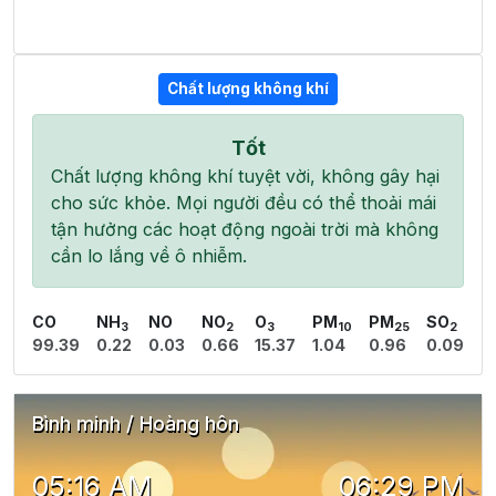
Chất lượng không khí
Tốt
Chất lượng không khí tuyệt vời, không gây hại
cho sức khỏe. Mọi người đều có thể thoải mái
tận hưởng các hoạt động ngoài trời mà không
cần lo lắng về ô nhiễm.
CO
NH
NO
NO
O
PM
PM
SO
3
2
3
10
25
2
99.39
0.22
0.03
0.66
15.37
1.04
0.96
0.09
Bình minh / Hoàng hôn
05:16 AM
06:29 PM