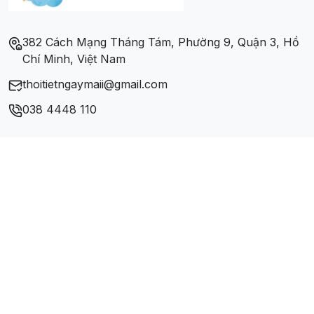
Xã Điện Quang
382 Cách Mạng Tháng Tám, Phường 9, Quận 3, Hồ
Xã Điện Thọ
Chí Minh, Việt Nam
thoitietngaymaii@gmail.com
Xã Điện Tiến
038 4448 110
Xã Điện Trung