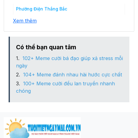
Phường Điện Thắng Bắc
Xem thêm
Phường Điện Thắng Nam
Phường Điện Thắng Trung
Có thể bạn quan tâm
102+ Meme cười bá đạo giúp xả stress mỗi
Phường Vĩnh Điện
ngày
104+ Meme đánh nhau hài hước cực chất
Xã Điện Hòa
100+ Meme cười đểu lan truyền nhanh
chóng
Xã Điện Hồng
Xã Điện Phong
Xã Điện Phước