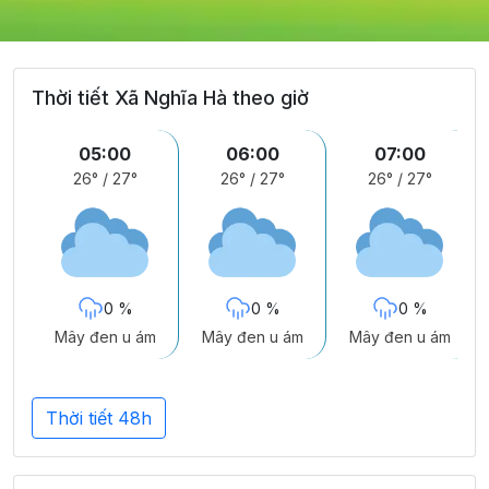
Thời tiết Xã Nghĩa Hà theo giờ
05:00
06:00
07:00
26°
/
27°
26°
/
27°
26°
/
27°
0 %
0 %
0 %
Mây đen u ám
Mây đen u ám
Mây đen u ám
Thời tiết 48h