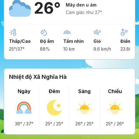
26°
Mây đen u ám
Cảm giác như 27°.
Thấp/Cao
Độ ẩm
Tầm nhìn
Gió
Điểm ng
25°/37°
88%
10 km
9.6 km/h
23.86°
Nhiệt độ Xã Nghĩa Hà
Ngày
Đêm
Sáng
Chiều
36°
/
37°
25°
/
25°
26°
/
25°
25°
/
26°