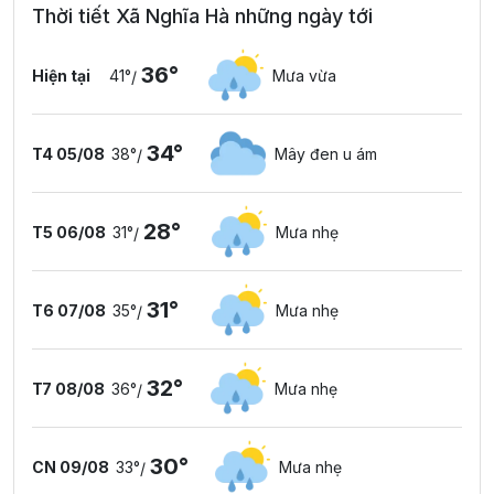
Thời tiết Xã Nghĩa Hà những ngày tới
36°
Hiện tại
41°
Mưa vừa
/
34°
T4 05/08
38°
Mây đen u ám
/
28°
T5 06/08
31°
Mưa nhẹ
/
31°
T6 07/08
35°
Mưa nhẹ
/
32°
T7 08/08
36°
Mưa nhẹ
/
30°
CN 09/08
33°
Mưa nhẹ
/