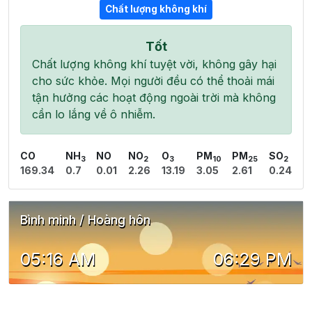
Chất lượng không khí
Tốt
Chất lượng không khí tuyệt vời, không gây hại
cho sức khỏe. Mọi người đều có thể thoải mái
tận hưởng các hoạt động ngoài trời mà không
cần lo lắng về ô nhiễm.
CO
NH
NO
NO
O
PM
PM
SO
3
2
3
10
25
2
169.34
0.7
0.01
2.26
13.19
3.05
2.61
0.24
Bình minh / Hoàng hôn
05:16 AM
06:29 PM