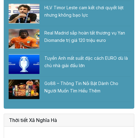
HLV Timor Leste cam kết chơi quyết liệt
nhưng không bạo lực
Real Madrid sắp hoàn tất thương vụ Yan
Diomande trị giá 120 triệu euro
Tuyển Anh mất suất đặc cách EURO dù là
chủ nhà giải đấu lớn
Go88 – Thông Tin Nổi Bật Dành Cho
Người Muốn Tìm Hiểu Thêm
Thời tiết Xã Nghĩa Hà