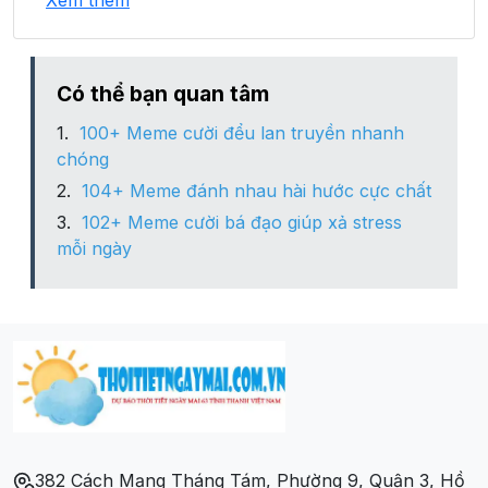
Xem thêm
Phường Trương Quang Trọng
Xã Nghĩa An
Có thể bạn quan tâm
100+ Meme cười đểu lan truyền nhanh
Xã Nghĩa Dõng
chóng
104+ Meme đánh nhau hài hước cực chất
Xã Nghĩa Dũng
102+ Meme cười bá đạo giúp xả stress
mỗi ngày
Xã Nghĩa Phú
Xã Tịnh An
Xã Tịnh Ấn Đông
Xã Tịnh Ấn Tây
382 Cách Mạng Tháng Tám, Phường 9, Quận 3, Hồ