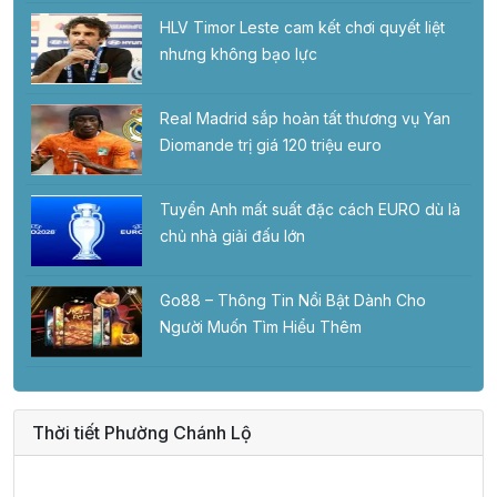
HLV Timor Leste cam kết chơi quyết liệt
nhưng không bạo lực
Real Madrid sắp hoàn tất thương vụ Yan
Diomande trị giá 120 triệu euro
Tuyển Anh mất suất đặc cách EURO dù là
chủ nhà giải đấu lớn
Go88 – Thông Tin Nổi Bật Dành Cho
Người Muốn Tìm Hiểu Thêm
Thời tiết Phường Chánh Lộ