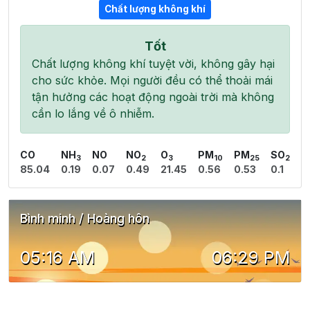
Chất lượng không khí
Tốt
Chất lượng không khí tuyệt vời, không gây hại
cho sức khỏe. Mọi người đều có thể thoải mái
tận hưởng các hoạt động ngoài trời mà không
cần lo lắng về ô nhiễm.
CO
NH
NO
NO
O
PM
PM
SO
3
2
3
10
25
2
85.04
0.19
0.07
0.49
21.45
0.56
0.53
0.1
Bình minh / Hoàng hôn
05:16 AM
06:29 PM