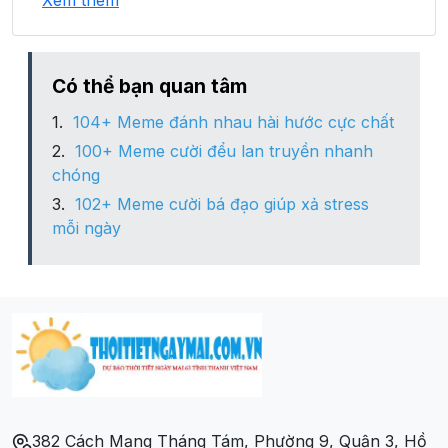
Xem thêm
Xã Nghĩa An
Xã Nghĩa Dõng
Có thể bạn quan tâm
104+ Meme đánh nhau hài hước cực chất
Xã Nghĩa Dũng
100+ Meme cười đểu lan truyền nhanh
chóng
Xã Nghĩa Hà
102+ Meme cười bá đạo giúp xả stress
mỗi ngày
Xã Nghĩa Phú
Xã Tịnh An
Xã Tịnh Ấn Đông
Xã Tịnh Ấn Tây
382 Cách Mạng Tháng Tám, Phường 9, Quận 3, Hồ