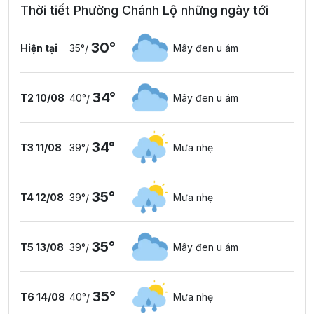
Thời tiết Phường Chánh Lộ những ngày tới
30°
Hiện tại
35°
Mây đen u ám
/
34°
T2 10/08
40°
Mây đen u ám
/
34°
T3 11/08
39°
Mưa nhẹ
/
35°
T4 12/08
39°
Mưa nhẹ
/
35°
T5 13/08
39°
Mây đen u ám
/
35°
T6 14/08
40°
Mưa nhẹ
/