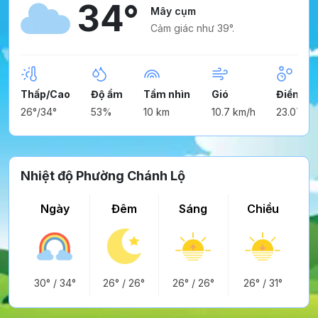
34°
Mây cụm
Cảm giác như 39°.
Thấp/Cao
Độ ẩm
Tầm nhìn
Gió
Điểm n
26°/34°
53%
10 km
10.7 km/h
23.07°
Nhiệt độ Phường Chánh Lộ
Ngày
Đêm
Sáng
Chiều
30°
/
34°
26°
/
26°
26°
/
26°
26°
/
31°