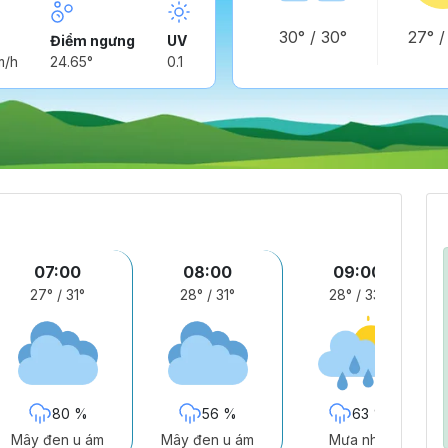
30°
/
30°
27°
Điểm ngưng
UV
m/h
24.65°
0.1
07:00
08:00
09:00
27°
/
31°
28°
/
31°
28°
/
33°
80 %
56 %
63 %
Mây đen u ám
Mây đen u ám
Mưa nhẹ