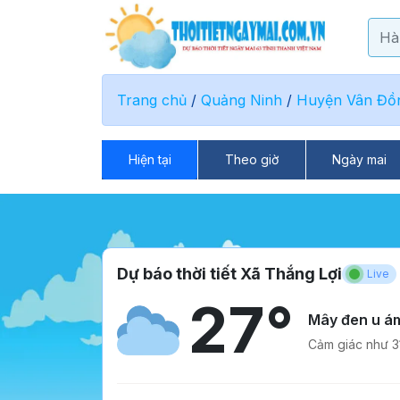
Trang chủ
/
Quảng Ninh
/
Huyện Vân Đồ
Hiện tại
Theo giờ
Ngày mai
Dự báo thời tiết Xã Thắng Lợi
Live
27°
Mây đen u á
Cảm giác như 31