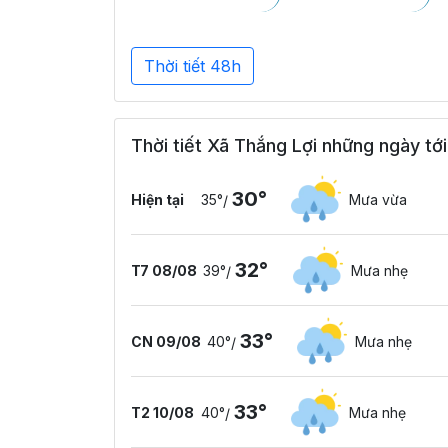
Thời tiết 48h
Thời tiết Xã Thắng Lợi những ngày tới
30°
Hiện tại
35°
Mưa vừa
/
32°
T7 08/08
39°
Mưa nhẹ
/
33°
CN 09/08
40°
Mưa nhẹ
/
33°
T2 10/08
40°
Mưa nhẹ
/