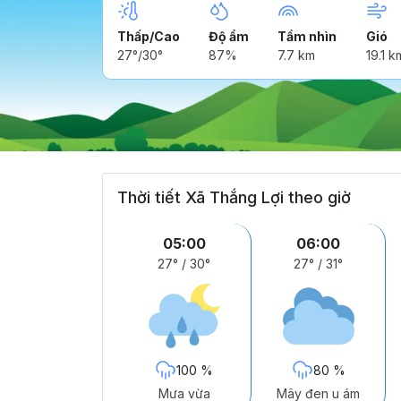
Thấp/Cao
Độ ẩm
Tầm nhìn
Gió
27°/30°
87%
7.7 km
19.1 k
Thời tiết Xã Thắng Lợi theo giờ
05:00
06:00
27°
/
30°
27°
/
31°
100 %
80 %
Mưa vừa
Mây đen u ám