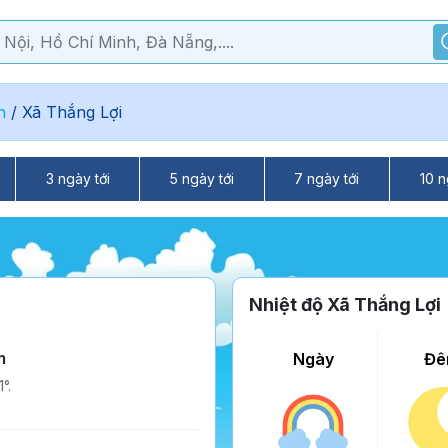
n
/
Xã Thắng Lợi
3 ngày tới
5 ngày tới
7 ngày tới
10 n
Nhiệt độ Xã Thắng Lợi
m
Ngày
Đê
°.