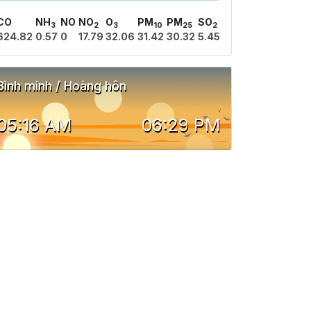
CO
NH
NO
NO
O
PM
PM
SO
3
2
3
10
25
2
624.82
0.57
0
17.79
32.06
31.42
30.32
5.45
Bình minh / Hoàng hôn
05:16 AM
06:29 PM