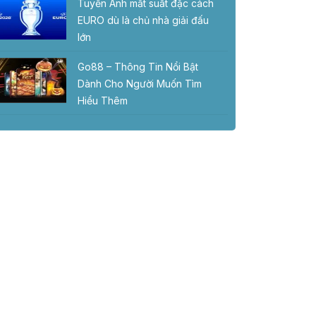
Tuyển Anh mất suất đặc cách
EURO dù là chủ nhà giải đấu
lớn
Go88 – Thông Tin Nổi Bật
Dành Cho Người Muốn Tìm
Hiểu Thêm