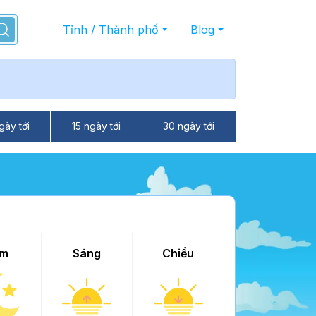
Tỉnh / Thành phố
Blog
gày tới
15 ngày tới
30 ngày tới
m
Sáng
Chiều