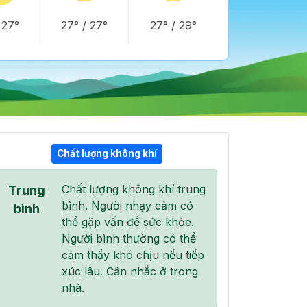
/
27°
27°
/
27°
27°
/
29°
Chất lượng không khí
10:00
11:00
12:00
Chất lượng không khí trung
Trung
29°
/
34°
30°
/
35°
30°
/
34°
bình. Người nhạy cảm có
bình
thể gặp vấn đề sức khỏe.
Người bình thường có thể
cảm thấy khó chịu nếu tiếp
xúc lâu. Cân nhắc ở trong
48 %
53 %
57 %
nhà.
Mây cụm
Mây rải rác
Mây cụm