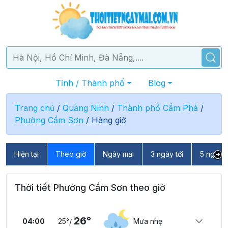
Tỉnh / Thành phố
Blog
Trang chủ
/
Quảng Ninh
/
Thành phố Cẩm Phả
/
Phường Cẩm Sơn
/
Hàng giờ
Hiện tại
Theo giờ
Ngày mai
3 ngày tới
5 ngày t
Thời tiết Phường Cẩm Sơn theo giờ
26°
04:00
25°
Mưa nhẹ
/