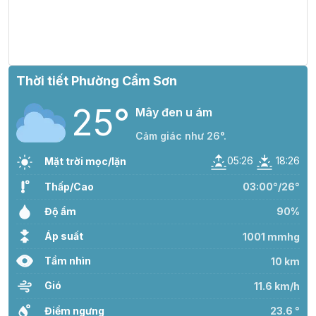
T7 08/08
26°
00:00
25°
Mây đen u ám
/
Thời tiết Phường Cẩm Sơn
25°
26°
01:00
25°
Mây đen u ám
Mây đen u ám
/
Cảm giác như 26°.
26°
05:26
18:26
02:00
25°
Mây đen u ám
Mặt trời mọc/lặn
/
Thấp/Cao
03:00°/26°
26°
Độ ẩm
03:00
25°
Mây đen u ám
90%
/
Áp suất
1001 mmhg
26°
Tầm nhìn
10 km
04:00
25°
Mây đen u ám
/
Gió
11.6 km/h
26°
Điểm ngưng
23.6 °
05:00
25°
Mây đen u ám
/