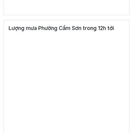
33°
17:00
29°
Mây đen u ám
/
31°
18:00
27°
Mưa nhẹ
/
Lượng mưa Phường Cẩm Sơn trong 12h tới
26°
19:00
26°
Mưa nhẹ
/
26°
20:00
26°
Mưa nhẹ
/
26°
21:00
26°
Mưa nhẹ
/
27°
22:00
26°
Mây đen u ám
/
26°
23:00
25°
Mây đen u ám
/