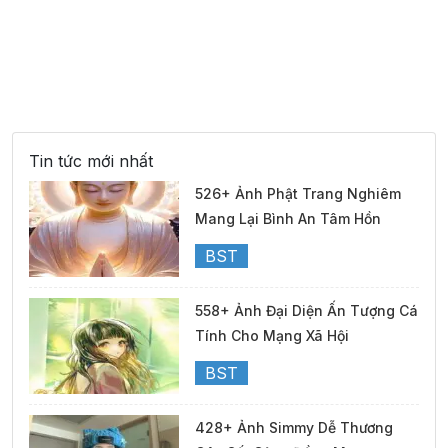
40°
12:00
33°
Mây thưa
/
40°
13:00
34°
Mây rải rác
/
Tin tức mới nhất
39°
14:00
32°
Mây đen u ám
/
526+ Ảnh Phật Trang Nghiêm
Mang Lại Bình An Tâm Hồn
36°
BST
15:00
30°
Mưa nhẹ
/
558+ Ảnh Đại Diện Ấn Tượng Cá
34°
16:00
28°
Mưa nhẹ
/
Tính Cho Mạng Xã Hội
BST
35°
17:00
29°
Mưa nhẹ
/
428+ Ảnh Simmy Dễ Thương