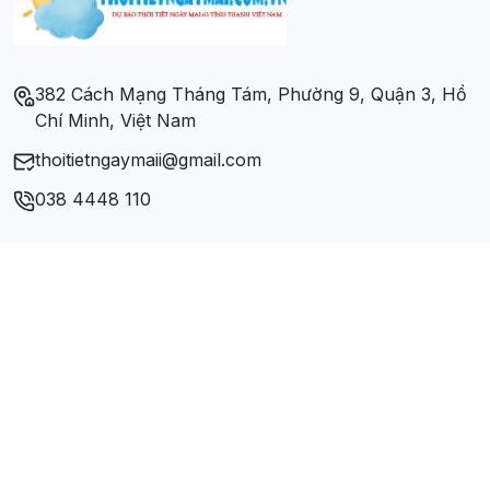
Phường Mông Dương
Phường Quang Hanh
382 Cách Mạng Tháng Tám, Phường 9, Quận 3, Hồ
Chí Minh, Việt Nam
Xã Cẩm Hải
thoitietngaymaii@gmail.com
Xã Cộng Hòa
038 4448 110
Xã Dương Huy