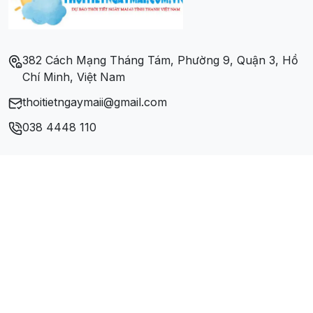
Phường Mông Dương
Phường Quang Hanh
382 Cách Mạng Tháng Tám, Phường 9, Quận 3, Hồ
Chí Minh, Việt Nam
Xã Cẩm Hải
thoitietngaymaii@gmail.com
Xã Cộng Hòa
038 4448 110
Xã Dương Huy