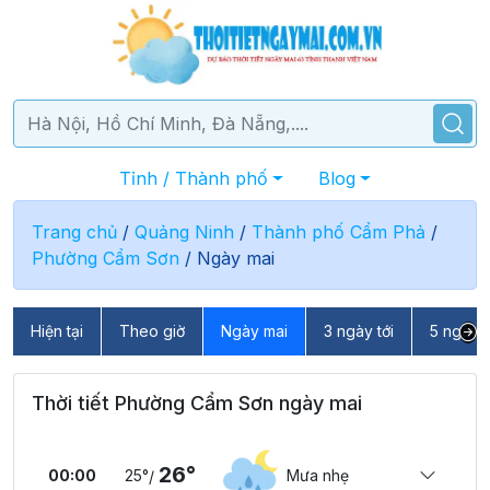
Tỉnh / Thành phố
Blog
Trang chủ
/
Quảng Ninh
/
Thành phố Cẩm Phả
/
Phường Cẩm Sơn
/
Ngày mai
Hiện tại
Theo giờ
Ngày mai
3 ngày tới
5 ngày t
Thời tiết Phường Cẩm Sơn ngày mai
26°
00:00
25°
Mưa nhẹ
/