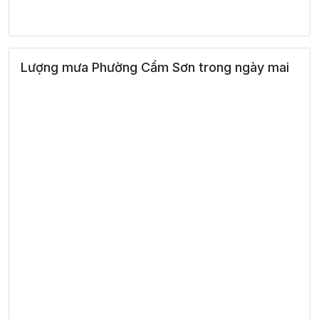
34°
13:00
30°
Mưa nhẹ
/
Bầu trời quang
34°
14:00
30°
/
Lượng mưa Phường Cẩm Sơn trong ngày mai
đãng
34°
15:00
30°
Mưa nhẹ
/
33°
16:00
29°
Mưa nhẹ
/
32°
17:00
28°
Mưa nhẹ
/
30°
18:00
27°
Mưa nhẹ
/
26°
19:00
26°
Mây cụm
/