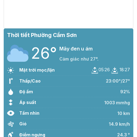
26°
20:00
26°
Mây đen u ám
/
Thời tiết Phường Cẩm Sơn
27°
21:00
26°
Mây đen u ám
/
26°
Mây đen u ám
Cảm giác như 27°.
26°
22:00
25°
Mây đen u ám
/
05:26
18:27
Mặt trời mọc/lặn
Thấp/Cao
23:00°/27°
26°
23:00
25°
Mây đen u ám
/
Độ ẩm
92%
Áp suất
1003 mmhg
Tầm nhìn
10 km
Gió
14.9 km/h
Điểm ngưng
24.3 °