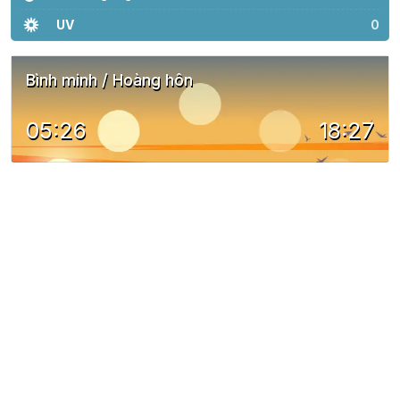
UV
0
Bình minh / Hoàng hôn
05:26
18:27