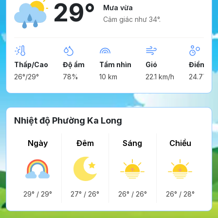
29°
Mưa vừa
Cảm giác như 34°.
Thấp/Cao
Độ ẩm
Tầm nhìn
Gió
Điểm ng
26°/29°
78%
10 km
22.1 km/h
24.77°
Nhiệt độ Phường Ka Long
Ngày
Đêm
Sáng
Chiều
29°
/
29°
27°
/
26°
26°
/
26°
26°
/
28°