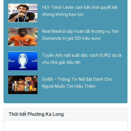
HLV Timor Leste cam kết chơi quyết liệt
nhưng không bạo lực
Real Madrid sắp hoàn tất thương vụ Yan
Diomande trị giá 120 triệu euro
Tuyển Anh mất suất đặc cách EURO dù là
chủ nhà giải đấu lớn
Go88 – Thông Tin Nổi Bật Dành Cho
Người Muốn Tìm Hiểu Thêm
Thời tiết Phường Ka Long