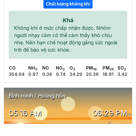
Chất lượng không khí
Khá
Không khí ở mức chấp nhận được. Nhóm
người nhạy cảm có thể cảm thấy khó chịu
nhẹ. Nên hạn chế hoạt động gắng sức ngoài
trời để bảo vệ sức khỏe.
CO
NH
NO
NO
O
PM
PM
SO
3
2
3
10
25
2
354.94
0.87
0.36
9.74
34.29
20.39
18.81
3.42
Bình minh / Hoàng hôn
05:16 AM
06:29 PM