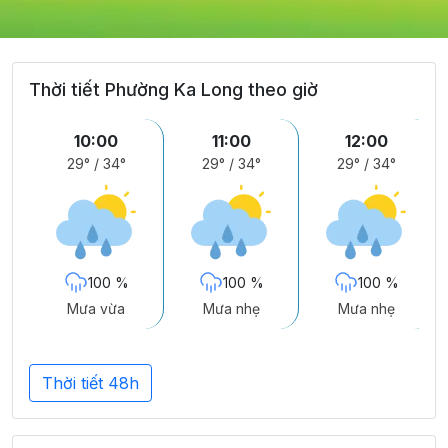
Thời tiết Phường Ka Long theo giờ
10:00
11:00
12:00
29°
/
34°
29°
/
34°
29°
/
34°
100 %
100 %
100 %
Mưa vừa
Mưa nhẹ
Mưa nhẹ
Thời tiết 48h