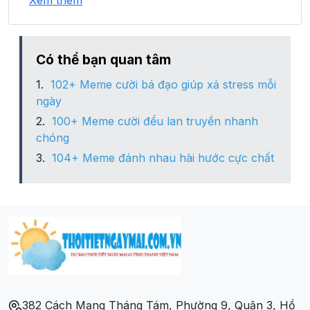
Xem thêm
Xã Hải Đông
Xã Hải Sơn
Có thể bạn quan tâm
102+ Meme cười bá đạo giúp xả stress mỗi
Xã Hải Tiến
ngày
100+ Meme cười đểu lan truyền nhanh
Xã Hải Xuân
chóng
104+ Meme đánh nhau hài hước cực chất
Xã Quảng Nghĩa
Xã Vạn Ninh
Xã Vĩnh Thực
Xã Vĩnh Trung
382 Cách Mạng Tháng Tám, Phường 9, Quận 3, Hồ