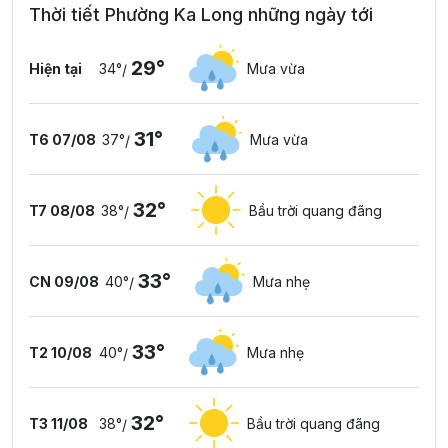
Thời tiết Phường Ka Long những ngày tới
29°
Hiện tại
34°
Mưa vừa
/
31°
T6 07/08
37°
Mưa vừa
/
32°
T7 08/08
38°
Bầu trời quang đãng
/
33°
CN 09/08
40°
Mưa nhẹ
/
33°
T2 10/08
40°
Mưa nhẹ
/
32°
T3 11/08
38°
Bầu trời quang đãng
/