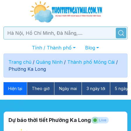
Tỉnh / Thành phố
Blog
Trang chủ
/
Quảng Ninh
/
Thành phố Móng Cái
/
Phường Ka Long
Hiện tại
Theo giờ
Ngày mai
3 ngày tới
5 ngày t
Dự báo thời tiết Phường Ka Long
Live