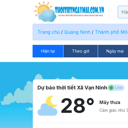
Trang chủ
/
Quảng Ninh
/
Thành phố Mó
Hiện tại
Theo giờ
Ngày mai
Dự báo thời tiết Xã Vạn Ninh
Live
28°
Mây thưa
Cảm giác như 3