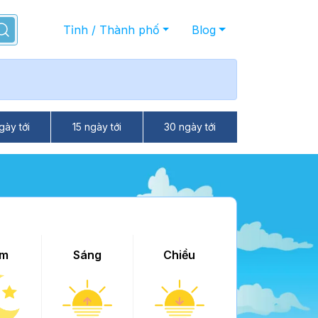
Tỉnh / Thành phố
Blog
gày tới
15 ngày tới
30 ngày tới
m
Sáng
Chiều