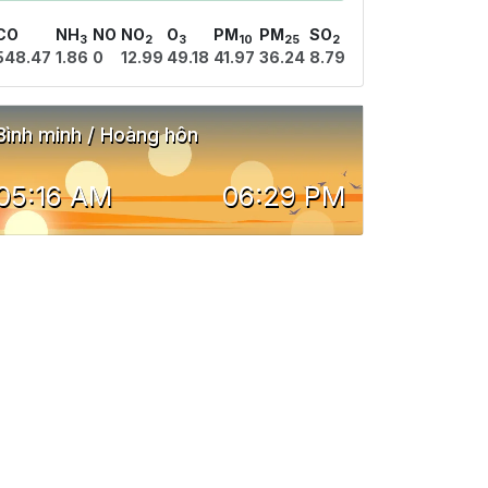
CO
NH
NO
NO
O
PM
PM
SO
3
2
3
10
25
2
548.47
1.86
0
12.99
49.18
41.97
36.24
8.79
Bình minh / Hoàng hôn
05:16 AM
06:29 PM