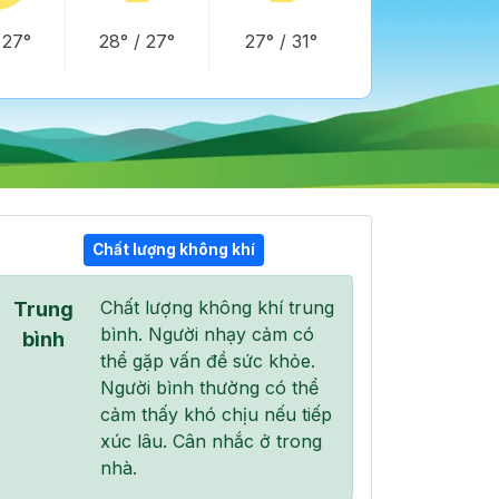
/
27°
28°
/
27°
27°
/
31°
Chất lượng không khí
10:00
11:00
12:00
Chất lượng không khí trung
Trung
30°
/
36°
31°
/
37°
30°
/
37°
bình. Người nhạy cảm có
bình
thể gặp vấn đề sức khỏe.
Người bình thường có thể
cảm thấy khó chịu nếu tiếp
xúc lâu. Cân nhắc ở trong
80 %
97 %
100 %
nhà.
Mưa nhẹ
Mưa nhẹ
Mưa nhẹ