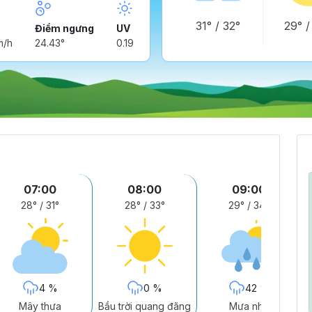
31°
/
32°
29°
Điểm ngưng
UV
m/h
24.43°
0.19
07:00
08:00
09:00
28°
/
31°
28°
/
33°
29°
/
34°
4 %
0 %
42 %
Mây thưa
Bầu trời quang đãng
Mưa nhẹ