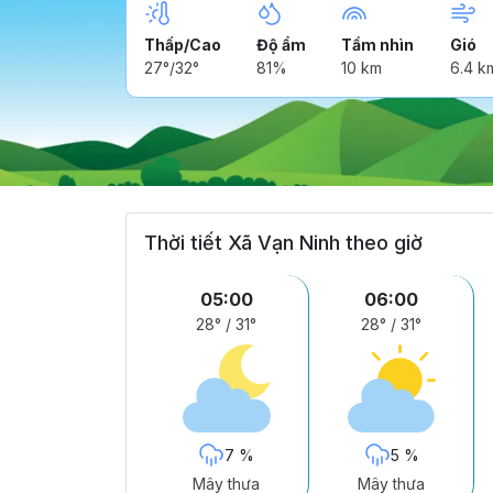
Thấp/Cao
Độ ẩm
Tầm nhìn
Gió
27°/32°
81%
10 km
6.4 k
Thời tiết Xã Vạn Ninh theo giờ
05:00
06:00
28°
/
31°
28°
/
31°
7 %
5 %
Mây thưa
Mây thưa