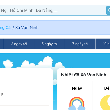
ng Cái
/
Xã Vạn Ninh
3 ngày tới
5 ngày tới
7 ngày tới
10 n
Nhiệt độ Xã Vạn Ninh
Ngày
Đê
1°.