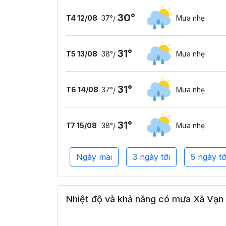
30°
T4 12/08
37°
Mưa nhẹ
/
31°
T5 13/08
38°
Mưa nhẹ
/
31°
T6 14/08
37°
Mưa nhẹ
/
31°
T7 15/08
38°
Mưa nhẹ
/
Ngày mai
3 ngày tới
5 ngày tớ
Nhiệt độ và khả năng có mưa Xã Vạn N