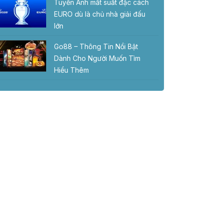
Tuyển Anh mất suất đặc cách
EURO dù là chủ nhà giải đấu
lớn
Go88 – Thông Tin Nổi Bật
Dành Cho Người Muốn Tìm
Hiểu Thêm