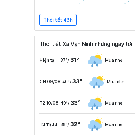
Thời tiết 48h
Thời tiết Xã Vạn Ninh những ngày tới
31°
Hiện tại
37°
Mưa nhẹ
/
33°
CN 09/08
40°
Mưa nhẹ
/
33°
T2 10/08
40°
Mưa nhẹ
/
32°
T3 11/08
38°
Mưa nhẹ
/