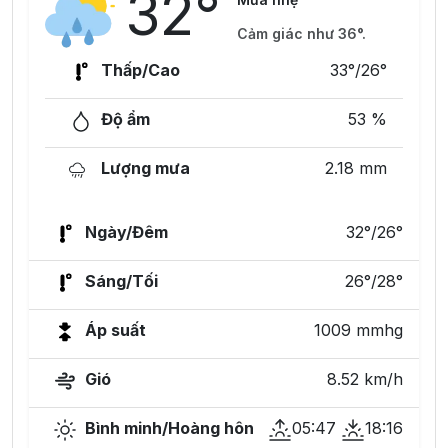
32°
Cảm giác như 36°.
Thấp/Cao
33°/26°
Độ ẩm
53 %
Lượng mưa
2.18 mm
Ngày/Đêm
32°/26°
Sáng/Tối
26°/28°
Áp suất
1009 mmhg
Gió
8.52 km/h
Bình minh/Hoàng hôn
05:47
18:16