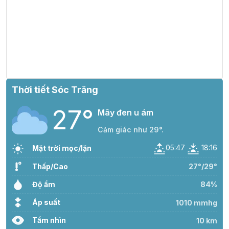
Thời tiết Sóc Trăng
27°
Mây đen u ám
Cảm giác như 29°.
05:47
18:16
Mặt trời mọc/lặn
Thấp/Cao
27°/29°
Độ ẩm
84%
Áp suất
1010 mmhg
Tầm nhìn
10 km