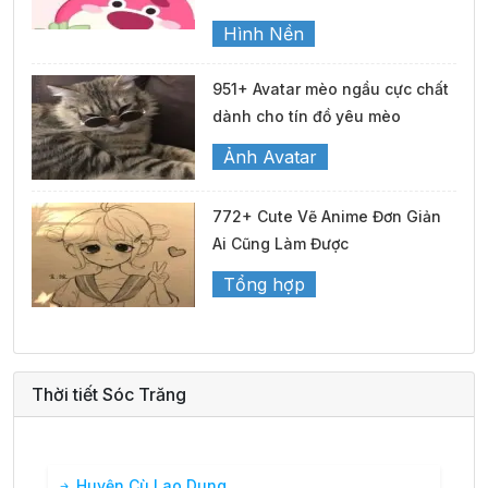
Hình Nền
951+ Avatar mèo ngầu cực chất
dành cho tín đồ yêu mèo
Ảnh Avatar
772+ Cute Vẽ Anime Đơn Giản
Ai Cũng Làm Được
Tổng hợp
Thời tiết Sóc Trăng
Huyện Cù Lao Dung