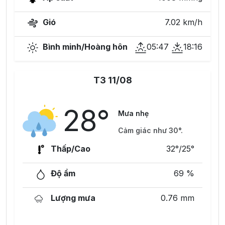
Gió
7.02 km/h
Bình minh/Hoàng hôn
05:47
18:16
T3 11/08
28°
Mưa nhẹ
Cảm giác như 30°.
Thấp/Cao
32°/25°
Độ ẩm
69 %
Lượng mưa
0.76 mm