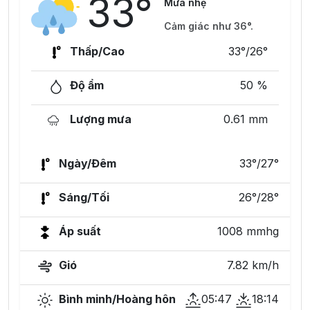
33°
Mưa nhẹ
Cảm giác như 36°.
Thấp/Cao
33°/26°
Độ ẩm
50 %
Lượng mưa
0.61 mm
Ngày/Đêm
33°/27°
Sáng/Tối
26°/28°
Áp suất
1008 mmhg
Gió
7.82 km/h
Bình minh/Hoàng hôn
05:47
18:14