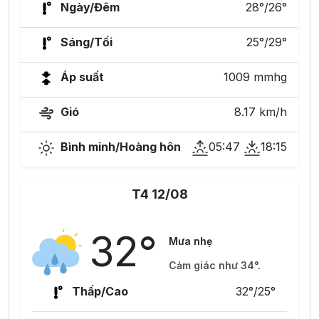
Ngày/Đêm
28°/26°
Sáng/Tối
25°/29°
Áp suất
1009 mmhg
Gió
8.17 km/h
Bình minh/Hoàng hôn
05:47
18:15
T4 12/08
32°
Mưa nhẹ
Cảm giác như 34°.
Thấp/Cao
32°/25°