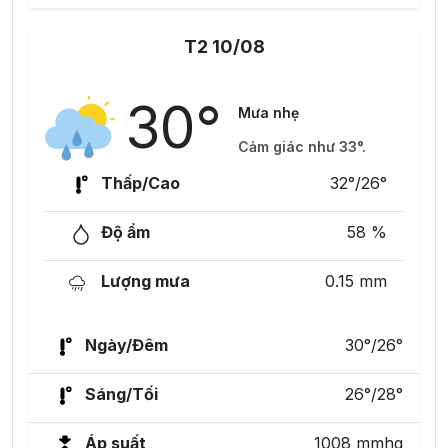
T2 10/08
30°
Mưa nhẹ
Cảm giác như 33°.
Thấp/Cao
32°/26°
Độ ẩm
58 %
Lượng mưa
0.15 mm
Ngày/Đêm
30°/26°
Sáng/Tối
26°/28°
Áp suất
1008 mmhg