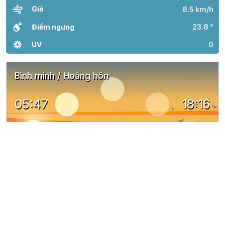
Gió
8.5 km/h
Điểm ngưng
23.8 °
UV
0
Bình minh / Hoàng hôn
05:47
18:16