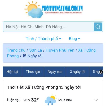
Tỉnh / Thành phố
Blog
Trang chủ
/
Sơn La
/
Huyện Phù Yên
/
Xã Tường
Phong
/
15 Ngày tới
Hiện tại
Theo giờ
Ngày mai
3 ngày tới
5 ngày t
Thời tiết Xã Tường Phong 15 ngày tới
32°
Hiện tại
28°
Mưa nhẹ
/