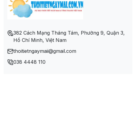
Xã Mường Bang
Xã Mường Cơi
382 Cách Mạng Tháng Tám, Phường 9, Quận 3,
Hồ Chí Minh, Việt Nam
Xã Mường Do
thoitietngaymaii@gmail.com
Xã Mường Lang
038 4448 110
Xã Mường Thải
Xã Nam Phong
Xã Quang Huy
Xã Sập Xa