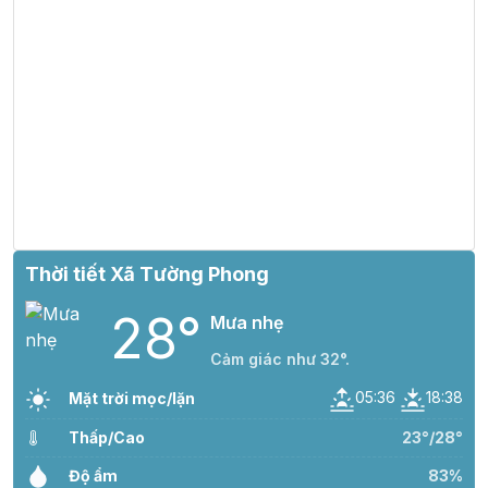
Thời tiết Xã Tường Phong
28°
Mưa nhẹ
Cảm giác như 32°.
05:36
18:38
Mặt trời mọc/lặn
Thấp/Cao
23°/28°
Độ ẩm
83%