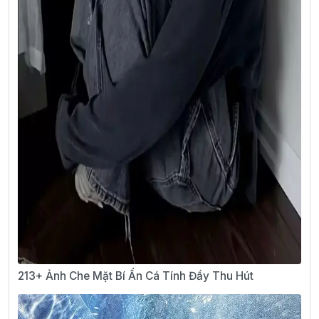
213+ Ảnh Che Mặt Bí Ẩn Cá Tính Đầy Thu Hút