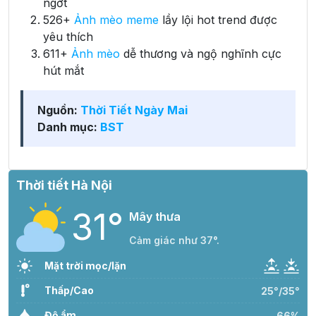
ngớt
526+
Ảnh mèo meme
lầy lội hot trend được
yêu thích
611+
Ảnh mèo
dễ thương và ngộ nghĩnh cực
hút mắt
Nguồn:
Thời Tiết Ngày Mai
Danh mục:
BST
Thời tiết Hà Nội
31°
Mây thưa
Cảm giác như 37°.
Mặt trời mọc/lặn
Thấp/Cao
25°/35°
Độ ẩm
66%