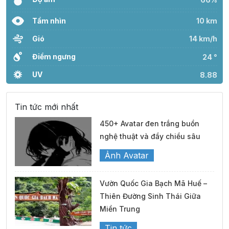
Tầm nhìn
10 km
Gió
14 km/h
Điểm ngưng
24 °
UV
8.88
Tin tức mới nhất
450+ Avatar đen trắng buồn
nghệ thuật và đầy chiều sâu
Ảnh Avatar
Vườn Quốc Gia Bạch Mã Huế –
Thiên Đường Sinh Thái Giữa
Miền Trung
Tin tức