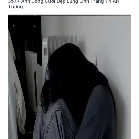
357+ Ảnh Cổng Cưới Đẹp Lung Linh Trang Trí Ấn
Tượng