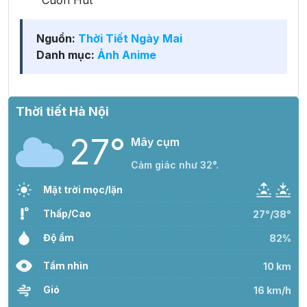
Nguồn:
Thời Tiết Ngày Mai
Danh mục:
Ảnh Anime
Thời tiết Hà Nội
27°
Mây cụm
Cảm giác như 32°.
Mặt trời mọc/lặn
Thấp/Cao
27°/38°
Độ ẩm
82%
Tầm nhìn
10 km
Gió
16 km/h