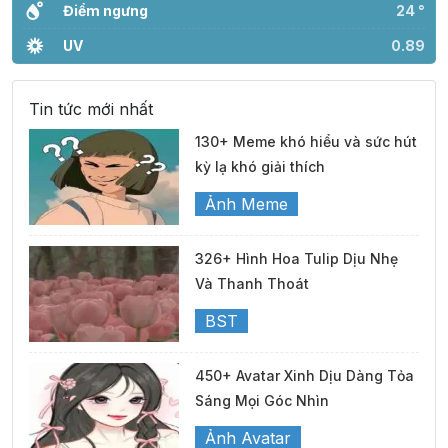
Điểm ngưng
24 °
UV
0.89
Tin tức mới nhất
130+ Meme khó hiểu và sức hút
kỳ lạ khó giải thích
Ảnh Meme
326+ Hình Hoa Tulip Dịu Nhẹ
Và Thanh Thoát
BST
450+ Avatar Xinh Dịu Dàng Tỏa
Sáng Mọi Góc Nhìn
Ảnh Avatar