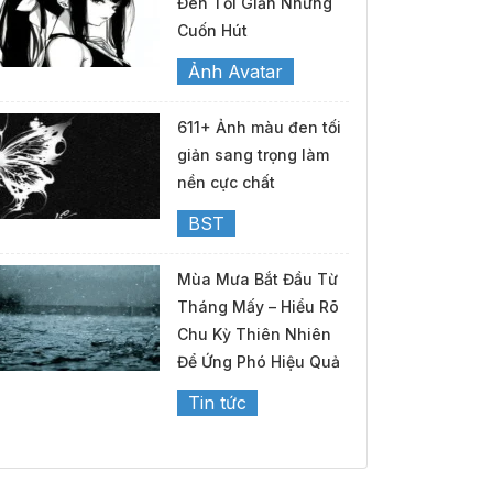
Đen Tối Giản Nhưng
Cuốn Hút
Ảnh Avatar
611+ Ảnh màu đen tối
giản sang trọng làm
nền cực chất
BST
Mùa Mưa Bắt Đầu Từ
Tháng Mấy – Hiểu Rõ
Chu Kỳ Thiên Nhiên
Để Ứng Phó Hiệu Quả
Tin tức