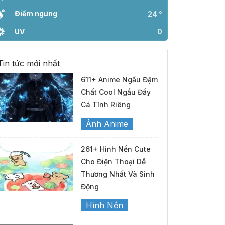
Điểm ngưng
24 °
UV
0
Tin tức mới nhất
611+ Anime Ngầu Đậm
Chất Cool Ngầu Đầy
Cá Tính Riêng
Ảnh Anime
261+ Hình Nền Cute
Cho Điện Thoại Dễ
Thương Nhất Và Sinh
Động
Hình Nền