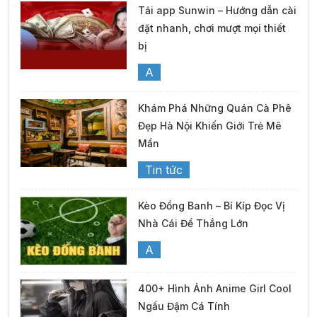
Tải app Sunwin – Hướng dẫn cài
đặt nhanh, chơi mượt mọi thiết
bị
A
Khám Phá Những Quán Cà Phê
Đẹp Hà Nội Khiến Giới Trẻ Mê
Mẩn
Tin tức
Kèo Đồng Banh – Bí Kíp Đọc Vị
Nhà Cái Để Thắng Lớn
A
400+ Hình Ảnh Anime Girl Cool
Ngầu Đậm Cá Tính