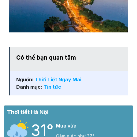
Có thể bạn quan tâm
Nguồn:
Thời Tiết Ngày Mai
Danh mục:
Tin tức
Thời tiết Hà Nội
31°
Mưa vừa
Cảm giác như 37°.