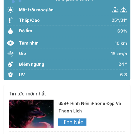
Mặt trời mọc/lặn
Thấp/Cao
25°/31°
Độ ẩm
69%
Tầm nhìn
10 km
Gió
15 km/h
Điểm ngưng
24 °
UV
6.8
Tin tức mới nhất
659+ Hình Nền iPhone Đẹp Và
Thanh Lịch
Hình Nền