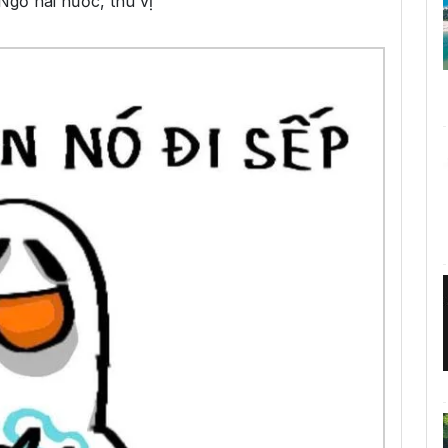
gờ hài hước, thú vị