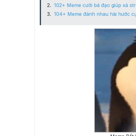
102+ Meme cười bá đạo giúp xả str
104+ Meme đánh nhau hài hước cự