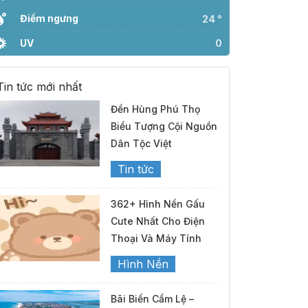
Điểm ngưng
24 °
UV
0
Tin tức mới nhất
Đền Hùng Phú Thọ
Biểu Tượng Cội Nguồn
Dân Tộc Việt
Tin tức
362+ Hình Nền Gấu
Cute Nhất Cho Điện
Thoại Và Máy Tính
Hình Nền
Bãi Biển Cẩm Lệ –