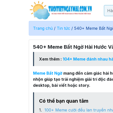
Trang chủ
/
Tin tức
/
540+ Meme Bất Ngờ
540+ Meme Bất Ngờ Hài Hước V
Xem thêm :
104+ Meme đánh nhau hà
Meme Bất Ngờ
mang đến cảm giác hài hư
nhộn giúp tạo trải nghiệm giải trí độc đ
desktop, bài viết hoặc story.
Có thể bạn quan tâm
100+ Meme cười đểu lan truyền n