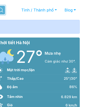
Tỉnh / Thành phố
Blog
hời tiết Hà Nội
27°
Mưa nhẹ
Cảm giác như 30°.
Mặt trời mọc/lặn
Thấp/Cao
25°/30°
Độ ẩm
86%
Tầm nhìn
6.829 km
Gió
6 km/h