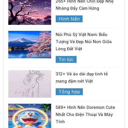
265+ Hình Nền Chill Đẹp Nhẹ
Nhàng Đầy Cảm Hứng
Hình Nền
Núi Phú Sỹ Việt Nam: Biểu
Tượng Vẻ Đẹp Núi Non Giữa
Lòng Đất Việt
Tin tức
312+ Vẽ áo dài đẹp tinh tế
mang đậm nét Việt
Tổng hợp
589+ Hình Nền Doremon Cute
Nhất Cho Điện Thoại Và Máy
Tính