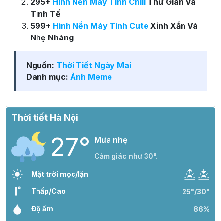
295+
Hình Nền Máy Tính Chill
Thư Giãn Và
Tinh Tế
599+
Hình Nền Máy Tính Cute
Xinh Xắn Và
Nhẹ Nhàng
Nguồn:
Thời Tiết Ngày Mai
Danh mục:
Ảnh Meme
Thời tiết Hà Nội
27°
Mưa nhẹ
Cảm giác như 30°.
Mặt trời mọc/lặn
Thấp/Cao
25°/30°
Độ ẩm
86%