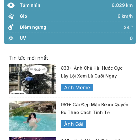
Tầm nhìn
6.829 km
Gió
6 km/h
Điểm ngưng
24 °
UV
0
Tin tức mới nhất
833+ Ảnh Chế Hài Hước Cực
Lầy Lội Xem Là Cười Ngay
Ảnh Meme
951+ Gái Đẹp Mặc Bikini Quyến
Rũ Theo Cách Tinh Tế
Ảnh Gái