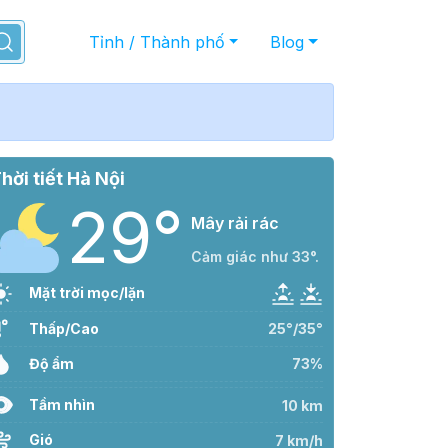
Tỉnh / Thành phố
Blog
hời tiết Hà Nội
29°
Mây rải rác
Cảm giác như 33°.
Mặt trời mọc/lặn
Thấp/Cao
25°/35°
Độ ẩm
73%
Tầm nhìn
10 km
Gió
7 km/h