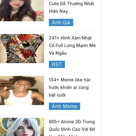
Cute Dễ Thương Nhất
Hiện Nay
Ảnh Gái
241+ Hình Xăm Nhật
Cổ Full Lưng Mạnh Mẽ
Và Ngầu
BST
134+ Meme like hài
hước khiến ai cũng
bật cười
Ảnh Meme
905+ Anime 3D Trung
Quốc Đỉnh Cao Với Đồ