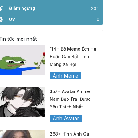
Điểm ngưng
23 °
UV
0
Tin tức mới nhất
114+ Bộ Meme Ếch Hài
Hước Gây Sốt Trên
Mạng Xã Hội
Ảnh Meme
357+ Avatar Anime
Nam Đẹp Trai Được
Yêu Thích Nhất
Ảnh Avatar
268+ Hình Ảnh Gái