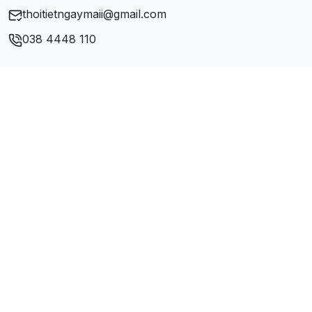
thoitietngaymaii@gmail.com
038 4448 110