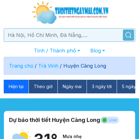
Tỉnh / Thành phố
Blog
Trang chủ
/
Trà Vinh
/
Huyện Càng Long
Hiện tại
Theo giờ
Ngày mai
3 ngày tới
5 ngày t
Dự báo thời tiết Huyện Càng Long
Live
Mưa nhẹ