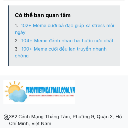
Xã Nhị Long
Có thể bạn quan tâm
102+ Meme cười bá đạo giúp xả stress mỗi
Xã Nhị Long Phú
ngày
104+ Meme đánh nhau hài hước cực chất
Xã Phương Thạnh
100+ Meme cười đểu lan truyền nhanh
chóng
Xã Tân An
Xã Tân Bình
382 Cách Mạng Tháng Tám, Phường 9, Quận 3, Hồ
Chí Minh, Việt Nam