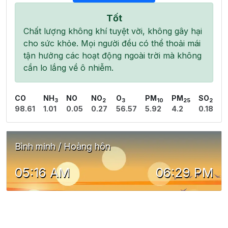
Tốt
Chất lượng không khí tuyệt vời, không gây hại
cho sức khỏe. Mọi người đều có thể thoải mái
tận hưởng các hoạt động ngoài trời mà không
cần lo lắng về ô nhiễm.
CO
NH
NO
NO
O
PM
PM
SO
3
2
3
10
25
2
98.61
1.01
0.05
0.27
56.57
5.92
4.2
0.18
Bình minh / Hoàng hôn
05:16 AM
06:29 PM