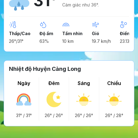
31°
Cảm giác như 36°.
Thấp/Cao
Độ ẩm
Tầm nhìn
Gió
Điểm n
26°/31°
63%
10 km
19.7 km/h
23.13°
Nhiệt độ Huyện Càng Long
Ngày
Đêm
Sáng
Chiều
31°
/
31°
26°
/
26°
26°
/
26°
26°
/
28°