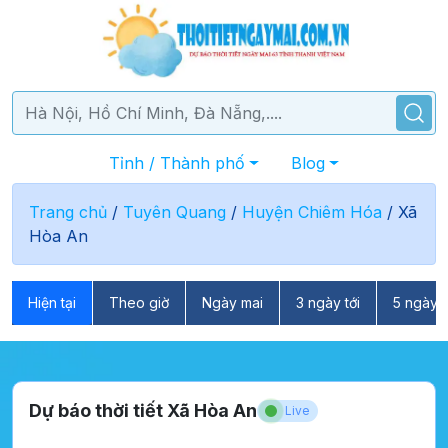
Tỉnh / Thành phố
Blog
Trang chủ
/
Tuyên Quang
/
Huyện Chiêm Hóa
/
Xã
Hòa An
Hiện tại
Theo giờ
Ngày mai
3 ngày tới
5 ngày t
Dự báo thời tiết Xã Hòa An
Live