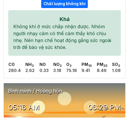
Chất lượng không khí
Khá
Không khí ở mức chấp nhận được. Nhóm
người nhạy cảm có thể cảm thấy khó chịu
nhẹ. Nên hạn chế hoạt động gắng sức ngoài
trời để bảo vệ sức khỏe.
CO
NH
NO
NO
O
PM
PM
SO
3
2
3
10
25
2
280.4
2.62
0.33
3.18
75.18
9.41
8.49
1.08
Bình minh / Hoàng hôn
05:16 AM
06:29 PM