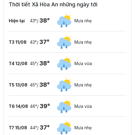
Thời tiết Xã Hòa An những ngày tới
38°
Hiện tại
43°
Mưa nhẹ
/
37°
T3 11/08
43°
Mưa nhẹ
/
38°
T4 12/08
45°
Mưa vừa
/
38°
T5 13/08
45°
Mưa nhẹ
/
39°
T6 14/08
46°
Mưa vừa
/
37°
T7 15/08
44°
Mưa nhẹ
/