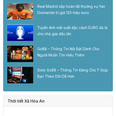
Real Madrid sắp hoàn tất thương vụ Yan
Diomande trị giá 120 triệu euro
Tuyển Anh mất suất đặc cách EURO dù là
chủ nhà giải đấu lớn
Go88 – Thông Tin Nổi Bật Dành Cho
Người Muốn Tìm Hiểu Thêm
Slots Go88 – Thông Tin Đáng Chú Ý Giúp
Bạn Theo Dõi Dễ Hơn
Thời tiết Xã Hòa An