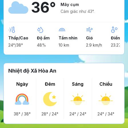
36°
Mây cụm
Cảm giác như 43°.
Thấp/Cao
Độ ẩm
Tầm nhìn
Gió
Điểm ng
24°/38°
48%
10 km
2.9 km/h
23.27°
Nhiệt độ Xã Hòa An
Ngày
Đêm
Sáng
Chiều
38°
/
38°
28°
/
24°
24°
/
24°
24°
/
34°