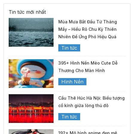
Tin tức mới nhất
Mùa Mưa Bắt Đầu Từ Tháng
Mấy – Hiểu Rõ Chu Kỳ Thiên
Nhiên Để Ứng Phó Hiệu Quả
Tin tức
395+ Hình Nền Mèo Cute Dễ
Thương Cho Màn Hình
Hình Nền
Cầu Thê Húc Hà Nội: Biểu tượng
cổ kính giữa lòng thủ đô
Tin tức
192+ Mô hình anime đẹp mê