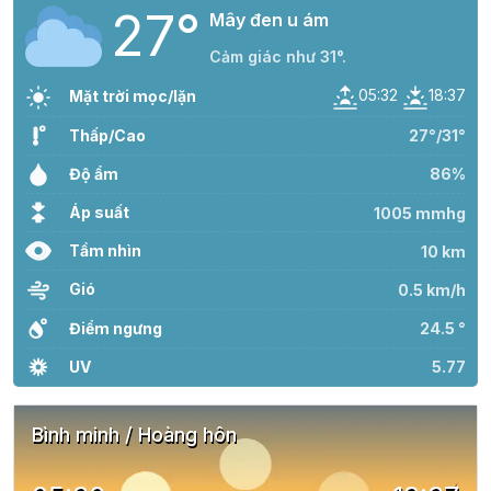
27°
Mây đen u ám
Cảm giác như 31°.
05:32
18:37
Mặt trời mọc/lặn
Thấp/Cao
27°/31°
Độ ẩm
86%
Áp suất
1005 mmhg
Tầm nhìn
10 km
Gió
0.5 km/h
Điểm ngưng
24.5 °
UV
5.77
Bình minh / Hoàng hôn