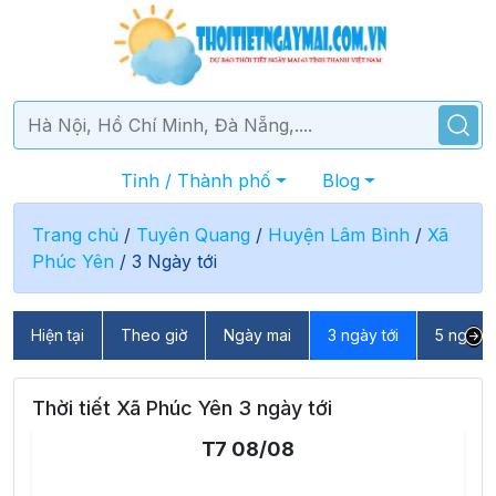
Tỉnh / Thành phố
Blog
Trang chủ
/
Tuyên Quang
/
Huyện Lâm Bình
/
Xã
Phúc Yên
/
3 Ngày tới
Hiện tại
Theo giờ
Ngày mai
3 ngày tới
5 ngày t
Thời tiết Xã Phúc Yên 3 ngày tới
T7 08/08