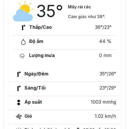
35°
Mây rải rác
Cảm giác như 38°.
Thấp/Cao
36°/23°
Độ ẩm
44 %
Lượng mưa
0 mm
Ngày/Đêm
35°/26°
Sáng/Tối
23°/29°
Áp suất
1003 mmhg
Gió
1.02 km/h