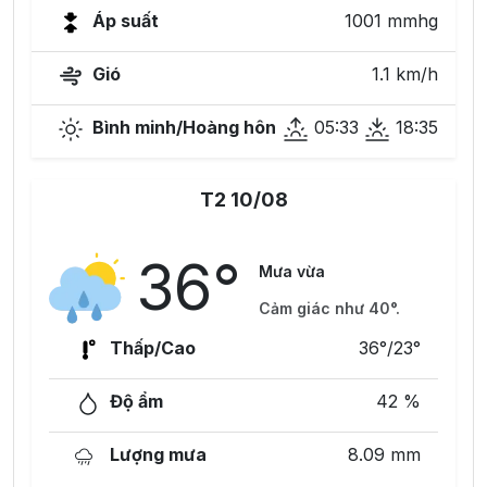
Áp suất
1001 mmhg
Gió
1.1 km/h
Bình minh/Hoàng hôn
05:33
18:35
T2 10/08
36°
Mưa vừa
Cảm giác như 40°.
Thấp/Cao
36°/23°
Độ ẩm
42 %
Lượng mưa
8.09 mm