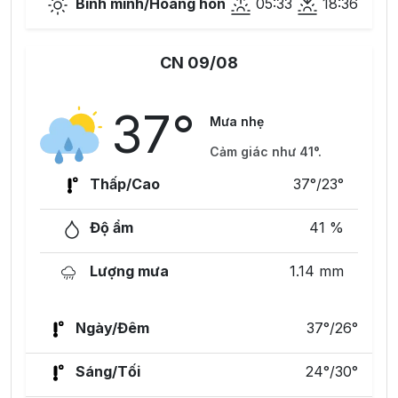
Bình minh/Hoàng hôn
05:33
18:36
CN 09/08
37°
Mưa nhẹ
Cảm giác như 41°.
Thấp/Cao
37°/23°
Độ ẩm
41 %
Lượng mưa
1.14 mm
Ngày/Đêm
37°/26°
Sáng/Tối
24°/30°