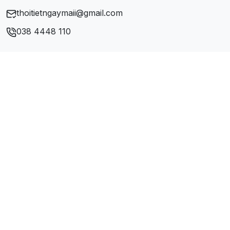
thoitietngaymaii@gmail.com
038 4448 110